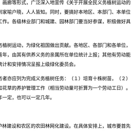
、画廊等形式，广泛深入地宣传《关于开展全民义务植树运动的
到家喻户晓，人人皆知。同时，要搞好本地区、本部门、本单位
工作。各级林业部门和城建、园林部门要当好参谋，积极做好具
务植树运动，为绿化祖国做出贡献。各地区、各部门和各单位，
青年，由其有供养义务的亲属所在单位统计上报；其他有劳动能
统计和安排情况呈报上级绿化委员会。
务者亦应列为完成义务植树任务：（１）培育十株树苗，（２）
和花草的养护管理工作（相当劳动量可折算为一个劳动工日）。
年一定，也可以一定几年。
。
护林建设和农区的农田林网化建设。在具体安排上，城市要首先