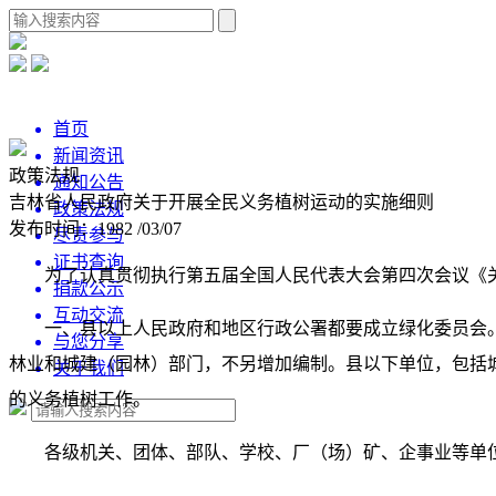
首页
新闻资讯
政策法规
通知公告
吉林省人民政府关于开展全民义务植树运动的实施细则
政策法规
发布时间：1982 /03/07
尽责参与
证书查询
为了认真贯彻执行第五届全国人民代表大会第四次会议《
捐款公示
互动交流
一、县以上人民政府和地区行政公署都要成立绿化委员会
与您分享
林业和城建（园林）部门，不另增加编制。县以下单位，包括
关于我们
的义务植树工作。
各级机关、团体、部队、学校、厂（场）矿、企事业等单