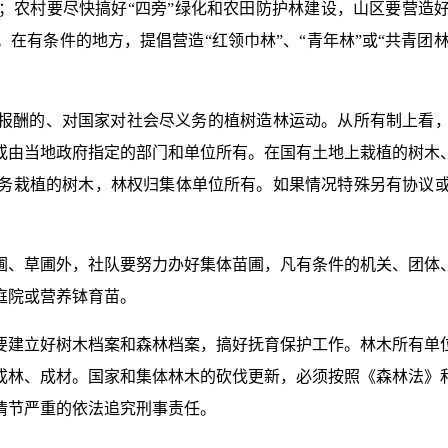
；农村要尽快搞好“四旁”绿化和农田防护林建设，山区要营造
有条件的地方，提倡营造“红领巾林”、“青年林”或“共青团林
报酬的、对国家对社会尽义务的植树造林运动。从所有制上看
或由当地政府指定的部门和单位所有。在国有土地上栽植的树木
务栽植的树木，林权归集体单位所有。如果情况特殊另有协议
圃、草圃外，社队要努力办好集体苗圃，凡有条件的机关、团体
庭院或营养钵育苗。
要建立好树木档案和森林档案，搞好抚育保护工作。林木所有单
成林、成材。国家和集体林木的砍伐更新，必须按照《森林法》
情节严重的依法追究刑事责任。