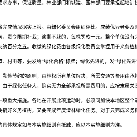
要求办事，保证质量。林业部门和城建、园林部门要承担起培训
将完成情况据实上报。由绿化委员会组织评比。成绩优异者要及
育，责令限期补栽；逾期不栽的，每株罚款一元。整个单位没有
交纳百分之五。收缴的绿化费由各级绿化委员会掌握用于义务
、村屯等，要发给“绿化合格”标牌；绿化先进的，发“绿化先进
、勤俭节约的原则，由林权所有单位解决，所需交通等费用由承
。由于绿化任务大，确实无力全部承担所需费用的，应按隶属关
一项重大措施。各地在开展此项运动时，必须同加快本地区整个
要搞好义务植树，又要完成年度造林绿化任务。对于只完成义务
的具体规定如与本实施细则有抵触，应以本实施细则为准。