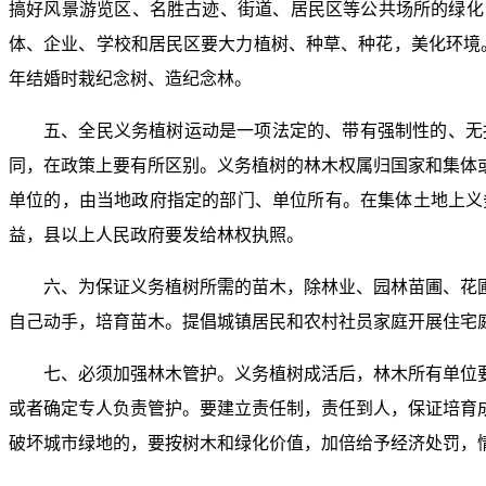
搞好风景游览区、名胜古迹、街道、居民区等公共场所的绿化
体、企业、学校和居民区要大力植树、种草、种花，美化环境。在
年结婚时栽纪念树、造纪念林。
五、全民义务植树运动是一项法定的、带有强制性的、无
同，在政策上要有所区别。义务植树的林木权属归国家和集体
单位的，由当地政府指定的部门、单位所有。在集体土地上义
益，县以上人民政府要发给林权执照。
六、为保证义务植树所需的苗木，除林业、园林苗圃、花
自己动手，培育苗木。提倡城镇居民和农村社员家庭开展住宅
七、必须加强林木管护。义务植树成活后，林木所有单位
或者确定专人负责管护。要建立责任制，责任到人，保证培育
破坏城市绿地的，要按树木和绿化价值，加倍给予经济处罚，