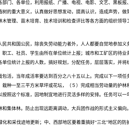
各部门、各单位，利用报纸、广播、电视、电影、文艺、黑板报
植树的重大意义，认真做好思想发动，提高认识，造成声势，做
林木管理、苗木培育、技术培训和检查评比等各方面的组织领导
人民共和国公民，除丧失劳动能力者外，人人都要自觉地参加义
。职工、社员、学生由所在单位统计上报；城市和工矿区的待业
各单位统计上报的人数，搞好规划，分配任务，层层落实，并将
栽包活，当年成活率要达到百分之八十五以上。完成以下一项任
）栽种一至三平方米草坪或花坛，（５）完成相当劳动量的护林
以按照这个标准，因地制宜地进行灵活多样的安排。任务可以一
林和集体林。防止出现远距离调动，大兵团作战的形式主义偏向
绿化和采伐迹地更新；中、西部地区要着重搞好“三北”地区的防