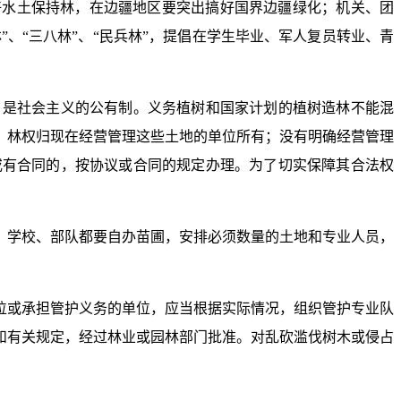
好水土保持林，在边疆地区要突出搞好国界边疆绿化；机关、团
”、“三八林”、“民兵林”，提倡在学生毕业、军人复员转业、青
，是社会主义的公有制。义务植树和国家计划的植树造林不能混
、林权归现在经营管理这些土地的单位所有；没有明确经营管理
或有合同的，按协议或合同的规定办理。为了切实保障其合法权
、学校、部队都要自办苗圃，安排必须数量的土地和专业人员，
位或承担管护义务的单位，应当根据实际情况，组织管护专业队
和有关规定，经过林业或园林部门批准。对乱砍滥伐树木或侵占