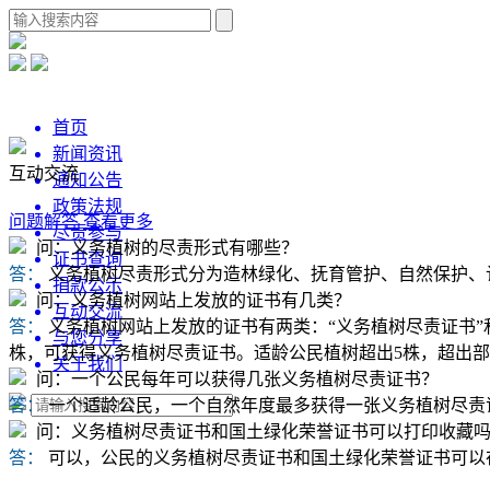
首页
新闻资讯
互动交流
通知公告
政策法规
问题解答
查看更多
尽责参与
问：义务植树的尽责形式有哪些？
证书查询
答：
义务植树尽责形式分为造林绿化、抚育管护、自然保护、
捐款公示
问：义务植树网站上发放的证书有几类？
互动交流
答：
义务植树网站上发放的证书有两类：“义务植树尽责证书”
与您分享
株，可获得义务植树尽责证书。适龄公民植树超出5株，超出部
关于我们
问：一个公民每年可以获得几张义务植树尽责证书？
答：
一个适龄公民，一个自然年度最多获得一张义务植树尽责
问：义务植树尽责证书和国土绿化荣誉证书可以打印收藏
答：
可以，公民的义务植树尽责证书和国土绿化荣誉证书可以