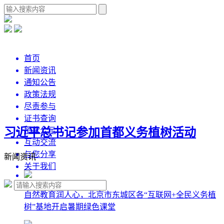
首页
新闻资讯
通知公告
政策法规
尽责参与
证书查询
习近平总书记参加首都义务植树活动
捐款公示
互动交流
与您分享
新闻资讯
关于我们
自然教育润人心，北京市东城区各“互联网+全民义务植
树”基地开启暑期绿色课堂