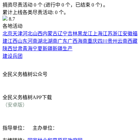
捐资尽责活动
0
个
(进行中
0
个，已结束
0
个) 。
累计上线各类尽责活动:
0
个。
8.7
各地活动
北京
天津
河北
山西
内蒙古
辽宁
吉林
黑龙江
上海
江苏
浙江
安徽
福
建
江西
山东
河南
湖北
湖南
广东
广西
海南
重庆
四川
贵州
云南
西藏
陕西
甘肃
青海
宁夏
新疆
新疆生产
建设兵团
全民义务植树公众号
全民义务植树APP下载
（安卓版）
指导单位：
主办单位：