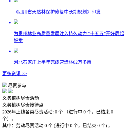
《四川省天然林保护修复中长期规划》印发
为贵州林业高质量发展注入持久动力 “十五五”开好局起
好步
河北石家庄上半年完成营造林82万多亩
更多资讯 >>
尽责参与
义务植树尽责活动
义务植树尽责接待点
2026年上线各类尽责活动:
0
个
（进行中
0
个，已结束
0
个）。
其中：
劳动尽责活动
0
个
(进行中
0
个，已结束
0
个) ，