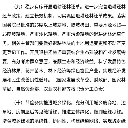
（九）稳步有序开展退耕还林还草。进一步完善退耕还林
还草政策，建立长效机制，切实巩固退耕还林还草成果。落实
国务院已批准的25度以上坡耕地、陡坡梯田、重要水源地15—
25度坡耕地、严重沙化耕地、严重污染耕地的退耕还林还草任
务。相关主管部门要做好退耕地块的土地用途变更和不动产变
更登记工作。开展退耕还林还草要结合生态建设和产业发展需
要，充分考虑群众意愿，兼顾生态和经济效益。科学发展特色
经济林果、花卉苗木、林下经济等绿色富民产业，实现经济发
展和民生改善良性循环。（国家发展改革委、财政部、国家林
草局、自然资源部、农业农村部等按职责分工负责）
（十）节俭务实推进城乡绿化。充分利用城乡废弃地、边
角地、房前屋后等见缝插绿，推进立体绿化，做到应绿尽绿。
增强城乡绿地的系统性、协同性，构建绿道网络，实现城乡绿