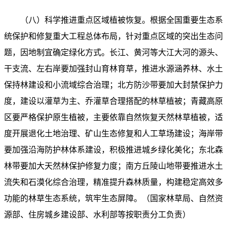
（八）科学推进重点区域植被恢复。根据全国重要生态系
统保护和修复重大工程总体布局，针对重点区域的突出生态问
题，因地制宜确定绿化方式。长江、黄河等大江大河的源头、
干支流、左右岸要加强封山育林育草，推进水源涵养林、水土
保持林建设和小流域综合治理；北方防沙带要加大封禁保护力
度，建设以灌草为主、乔灌草合理搭配的林草植被；青藏高原
区要严格保护原生植被，主要依靠自然恢复天然林草植被，适
度开展退化土地治理、矿山生态修复和人工草场建设；海岸带
要加强沿海防护林体系建设，积极推进城乡绿化美化；东北森
林带要加大天然林保护修复力度；南方丘陵山地带要推进水土
流失和石漠化综合治理，精准提升森林质量，构建稳定高效多
功能的林草生态系统，筑牢生态屏障。（国家林草局、自然资
源部、住房城乡建设部、水利部等按职责分工负责）