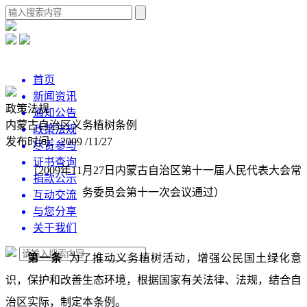
首页
新闻资讯
政策法规
通知公告
内蒙古自治区义务植树条例
政策法规
发布时间：2009 /11/27
尽责参与
证书查询
（2009年11月27日内蒙古自治区第十一届人民代表大会常
捐款公示
务委员会第十一次会议通过）
互动交流
与您分享
关于我们
第一条
为了推动义务植树活动，增强公民国土绿化意
识，保护和改善生态环境，根据国家有关法律、法规，结合自
治区实际，制定本条例。