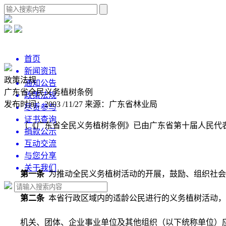
首页
新闻资讯
政策法规
通知公告
广东省全民义务植树条例
政策法规
发布时间：2003 /11/27
来源：广东省林业局
尽责参与
证书查询
（《广东省全民义务植树条例》已由广东省第十届人民代表大会
捐款公示
互动交流
与您分享
关于我们
第一条
为推动全民义务植树活动的开展，鼓励、组织社会
第二条
本省行政区域内的适龄公民进行的义务植树活动，
机关、团体、企业事业单位及其他组织（以下统称单位）