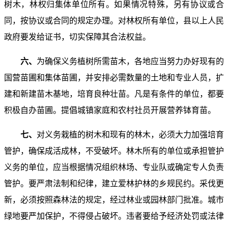
树木，林权归集体单位所有。如果情况特殊，另有协议或合
同，按协议或合同的规定办理。对林权所有单位，县以上人民
政府要发给证书，切实保障其合法权益。
六、
为确保义务植树所需苗木，各地应当努力办好现有的
国营苗圃和集体苗圃，并安排必需数量的土地和专业人员，扩
建和新建苗木基地，培育良种壮苗。凡是有条件的单位，都要
积极自办苗圃。提倡城镇家庭和农村社员开展营养钵育苗。
七、
对义务栽植的树木和现有的林木，必须大力加强培育
管护，确保成活成林，不受破坏。林木所有的单位或承担管护
义务的单位，应当根据情况组织林场、专业队或确定专人负责
管护。要严肃法制和纪律，建立爱林护林的乡规民约。采伐更
新，必须按照森林法的规定，经过林业或园林部门批准。城市
绿地要严加保护，不得侵占破坏。违者要给予经济处罚或法律