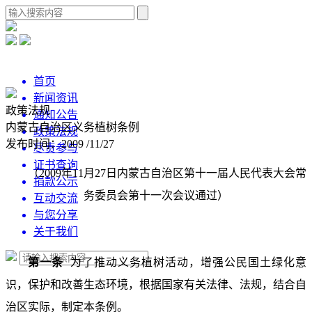
首页
新闻资讯
政策法规
通知公告
内蒙古自治区义务植树条例
政策法规
发布时间：2009 /11/27
尽责参与
证书查询
（2009年11月27日内蒙古自治区第十一届人民代表大会常
捐款公示
务委员会第十一次会议通过）
互动交流
与您分享
关于我们
第一条
为了推动义务植树活动，增强公民国土绿化意
识，保护和改善生态环境，根据国家有关法律、法规，结合自
治区实际，制定本条例。