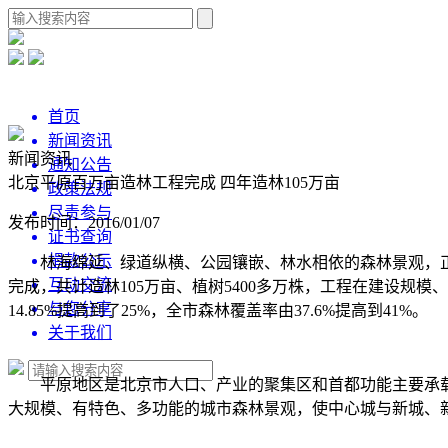
首页
新闻资讯
新闻资讯
通知公告
北京平原百万亩造林工程完成 四年造林105万亩
政策法规
尽责参与
发布时间：2016/01/07
证书查询
捐款公示
林海绵延、绿道纵横、公园镶嵌、林水相依的森林景观，
互动交流
完成，共计造林105万亩、植树5400多万株，工程在建设
与您分享
14.85%提高到了25%，全市森林覆盖率由37.6%提高到41%。
关于我们
平原地区是北京市人口、产业的聚集区和首都功能主要承载
大规模、有特色、多功能的城市森林景观，使中心城与新城、