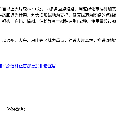
千亩以上大片森林210处，50多条重点道路、河道绿化带得到
生态廊道为骨架、九大楔形绿地为支撑、健康绿道为网络的点线
杏、白蜡、榆树、油松等乡土树种达到162种、使用量超过90
，以通州、大兴、房山等区域为重点，建设大片森林，推进湿地
亩平原造林让首都更加和谐宜居
：
咨询微信：