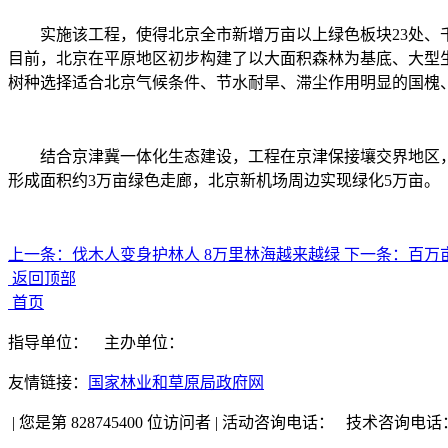
实施该工程，使得北京全市新增万亩以上绿色板块23处、
目前，北京在平原地区初步构建了以大面积森林为基底、大型
树种选择适合北京气候条件、节水耐旱、滞尘作用明显的国槐、银
结合京津冀一体化生态建设，工程在京津保接壤交界地区
形成面积约3万亩绿色走廊，北京新机场周边实现绿化5万亩。
上一条：
伐木人变身护林人 8万里林海越来越绿
下一条：
百万
返回顶部
首页
指导单位：
主办单位：
友情链接：
国家林业和草原局政府网
|
您是第 828745400 位访问者
|
活动咨询电话：
技术咨询电话