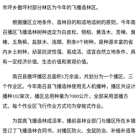
市坪乡傲坪村部分林区为今年的飞播造林区。
根据播区立地条件、造林目的和适地适树的原则，今年南
召播区飞播造林树种选定为白皮松、侧柏、黄连木、苦楝、臭
椿、五角枫、盐肤木、连翘、荆条9个树种，是种源丰富的省
内乡土树种，幼苗抗逆性强、易成活、适宜自然立地条件，具
有一定经济价值、生态价值和景观价值。
南召县傲坪播区总面积1万余亩，共划分为一个播区、三
个作业区。今年南召县飞播造林使用无人机播种，播区共设计
播种102架次，播区总用种量为7000公斤，全部采用混播方
式，每个作业区飞行作业方式均为穿梭式作业。
为提高飞播造林成活率，播前县林业部门与播区所在乡镇
签订了飞播造林合同书，对播区防火、虫鼠防治、补植补造等