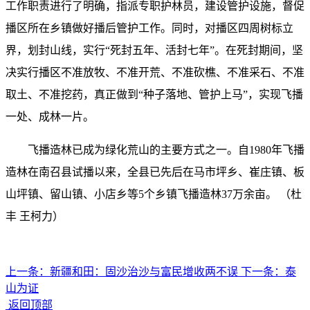
工作职责进行了明确，指派专职护林员，建设管护设施，督促
播区所在乡镇做好播后管护工作。同时，对播区四周树标立
界，划封山线，实行“死封五年、活封七年”。在死封期间，坚
决实行播区不准放牧、不准开荒、不准砍樵、不准采石、不准
取土、不准挖药，真正做到“种子落地、管护上马”，实现飞播
一处、成林一片。
飞播造林已成为绿化荒山的主要方式之一。自1980年飞播
造林在南召县试播以来，全县已先后在马市坪乡、崔庄镇、板
山坪镇、留山镇、小店乡等5个乡镇飞播造林37万余亩。 （杜
丰 王柯力）
上一条：
新疆和田：固沙治沙与富民增收两不误
下一条：
泰
山为证
返回顶部