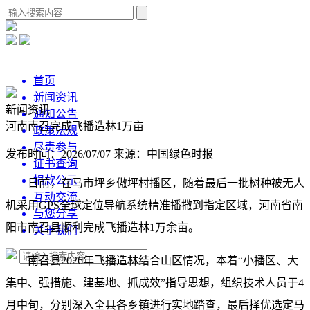
首页
新闻资讯
新闻资讯
通知公告
河南南召完成飞播造林1万亩
政策法规
尽责参与
发布时间：2026/07/07
来源：中国绿色时报
证书查询
捐款公示
日前，在马市坪乡傲坪村播区，随着最后一批树种被无人
互动交流
机采用GPS全球定位导航系统精准播撒到指定区域，河南省南
与您分享
阳市南召县顺利完成飞播造林1万余亩。
关于我们
南召县2026年飞播造林结合山区情况，本着“小播区、大
集中、强措施、建基地、抓成效”指导思想，组织技术人员于4
月中旬，分别深入全县各乡镇进行实地踏查，最后择优选定马