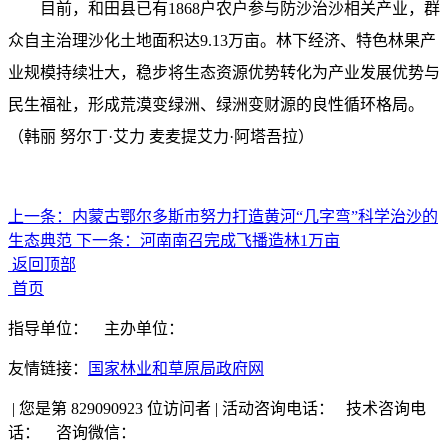
目前，和田县已有1868户农户参与防沙治沙相关产业，群
众自主治理沙化土地面积达9.13万亩。林下经济、特色林果产
业规模持续壮大，稳步将生态资源优势转化为产业发展优势与
民生福祉，形成荒漠变绿洲、绿洲变财源的良性循环格局。
（韩丽 努尔丁·艾力 麦麦提艾力·阿塔吾拉）
上一条：
内蒙古鄂尔多斯市努力打造黄河“几字弯”科学治沙的
生态典范
下一条：
河南南召完成飞播造林1万亩
返回顶部
首页
指导单位：
主办单位：
友情链接：
国家林业和草原局政府网
|
您是第 829090923 位访问者
|
活动咨询电话：
技术咨询电
话：
咨询微信：