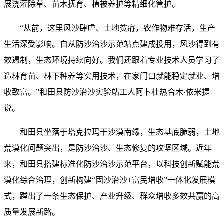
展浇灌除草、苗木抚育、植被养护等精细化管护。
“从前，这里风沙肆虐、土地贫瘠，农作物难存活，生产
生活深受影响。自从防沙治沙示范站点建成投用，风沙得到有
效遏制，生态环境持续向好。我们还跟着专业技术人员学习了
造林育苗、林下种养等实用技术，在家门口就能稳定就业、增
收致富。”和田县防沙治沙实验站工人阿卜杜热合木·依米提
说。
和田县坐落于塔克拉玛干沙漠南缘，生态基底脆弱，土地
荒漠化问题突出，是防沙治沙、生态修复的攻坚区域。近年
来，和田县搭建标准化防沙治沙示范平台，以科技创新赋能荒
漠化综合治理，创新构建“固沙治沙+富民增收”一体化发展模
式，蹚出了一条生态保护、产业升级、群众增收多效共赢的高
质量发展新路。