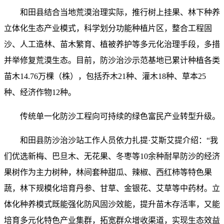
和田县结合当地荒漠治理实际，推行树上挂果、林下种养
立体化生态产业模式，科学划分功能种植片区，整合工程固
沙、人工造林、苗木繁育、植被养护等多元化治理手段，多措
并举修复荒漠生态。目前，防沙治沙示范基地已累计种植各类
苗木14.76万棵（株），包括乔木21种、灌木18种、草本25
种、经济作物12种。
传统单一化防沙工程向可持续的绿色富民产业转型升级。
和田县防沙治沙站工作人员依力扎提·艾斯艾提介绍：“我
们优选新梅、巴旦木、无花果、冬枣等10余种耐旱防沙的经济
果树作为主力树种，林间套种甜瓜、辣椒、西红柿等特色果
蔬，林下规模化培育丹参、甘草、金银花、艾草等中药材。立
体化种养模式既能强化防风固沙效能，提升苗木存活率，又能
培育多元化特色产业集群，拓宽群众增收渠道，实现生态效益