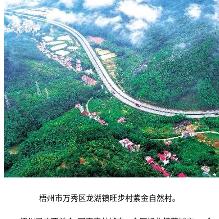
梧州市万秀区龙湖镇旺步村紫金自然村。