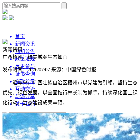
首页
新闻资讯
新闻资讯
通知公告
广西梧州：绿美城乡生态如画
政策法规
尽责参与
发布时间：2026/07/07
来源：中国绿色时报
证书查询
捐款公示
近年来，广西壮族自治区梧州市以党建为引领，坚持生态
互动交流
优先、绿色发展，以全面推行林长制为抓手，持续深化国土绿
与您分享
化行动，生态建设成果丰硕。
关于我们