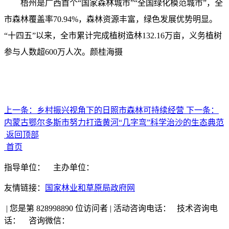
梧州是广西首个“国家森林城市”“全国绿化模范城市”，全
市森林覆盖率70.94%，森林资源丰富，绿色发展优势明显。
“十四五”以来，全市累计完成植树造林132.16万亩，义务植树
参与人数超600万人次。颜桂海摄
上一条：
乡村振兴视角下的日照市森林可持续经营
下一条：
内蒙古鄂尔多斯市努力打造黄河“几字弯”科学治沙的生态典范
返回顶部
首页
指导单位：
主办单位：
友情链接：
国家林业和草原局政府网
|
您是第 828998890 位访问者
|
活动咨询电话：
技术咨询电
话：
咨询微信：