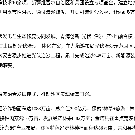
技术10余项。新疆维吾尔自治区和兵团设立专项基金，建立地方生
用季节性洪水，通过清淤疏浚、开渠引流进沙入林，让960多万
发电与生态修复协同发展。青海创新“光伏+治沙+产业”融合
。甘肃编制光伏治沙一体化方案，在九墩滩布局光伏治沙示范园区，建
内蒙古稳步推进光伏治沙工程，累计完成治沙248万亩、新能源装机
宝地转变。
探索融合发展模式，推动沙区实现绿富同兴。
物面积达1083万亩、总产值290亿元，探索“林草+旅游”“
接种肉苁蓉16万亩，发展经济林果8.82万亩；金塔县在重点荒
杂果”产业布局，沙区特色经济林种植面积达86万亩；共和县构