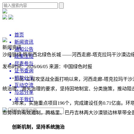
首页
新闻资讯
新闻资讯
通知公告
沙缘锁绿 筑牢西北绿色长城 ——河西走廊-塔克拉玛干沙漠边
政策法规
尽责参与
发布时间：2026/06/05
来源：中国绿色时报
证书查询
捐款公示
“三北”工程攻坚战全面打响以来，河西走廊-塔克拉玛干
互动交流
统治理、源头治理的要求，坚持因地制宜、分类施策，推动阻
与您分享
关于我们
3年来，实施重点项目196个，完成建设任务0.71亿亩
态势得到有效遏制，腾格里、巴丹吉林两大沙漠锁边林草带全
创新机制，坚持系统施治