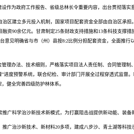
程建设作为政府工作报告、省级总林长令重要内容，出台贯彻落实
治区建立多元投入机制，国家项目配套资金全部由自治区承担。新
融资90余亿元。甘肃制定25条财政支持措施和13条科技支撑措
出台意见明确省与市（州）县按8:2比例分担配套资金，全面推行
金管理办法、技术细则，严格落实项目法人责任制、合同管理制、
绿”进度预警系统，联合纪检、审计部门开展全过程穿透式监督。
架，健全完善四级防护林体系。
索推广科学治沙新技术新模式，为打赢阻击战提供新动能、装备
广治沙新技术、新材料20多项，建成八步沙、青土湖等科技示范区