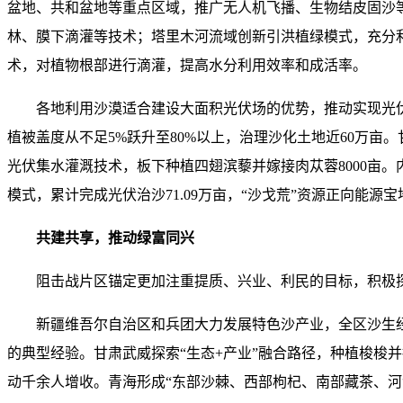
盆地、共和盆地等重点区域，推广无人机飞播、生物结皮固沙等
林、膜下滴灌等技术；塔里木河流域创新引洪植绿模式，充分利
术，对植物根部进行滴灌，提高水分利用效率和成活率。
各地利用沙漠适合建设大面积光伏场的优势，推动实现光伏
植被盖度从不足5%跃升至80%以上，治理沙化土地近60万亩
光伏集水灌溉技术，板下种植四翅滨藜并嫁接肉苁蓉8000亩。
模式，累计完成光伏治沙71.09万亩，“沙戈荒”资源正向能源
共建共享，推动绿富同兴
阻击战片区锚定更加注重提质、兴业、利民的目标，积极
新疆维吾尔自治区和兵团大力发展特色沙产业，全区沙生经济作
的典型经验。甘肃武威探索“生态+产业”融合路径，种植梭梭并
动千余人增收。青海形成“东部沙棘、西部枸杞、南部藏茶、河湟