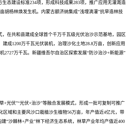
态建设标准234项，形成科技成果283项，推广应用无灌溉造
亩胡杨林焕发生机。内蒙古额济纳集成“浅埋滴灌”抗旱造林技
模式，在共和县建成全球首个千万千瓦级光伏治沙示范基地，园区
成1200万千瓦光伏装机，治理沙化土地28.8万亩，创新应用
2727万千瓦。新疆维吾尔自治区探索发展“防沙治沙+新能源”
林草+光伏”“光伏+治沙”等融合发展模式，形成一批可复制可推广
漠化区域和主要风沙口栽植沙生植物56万亩，年产值近4亿元，带
建“沙棘林+产业”林下经济生态系统，林草产业年均产值近400