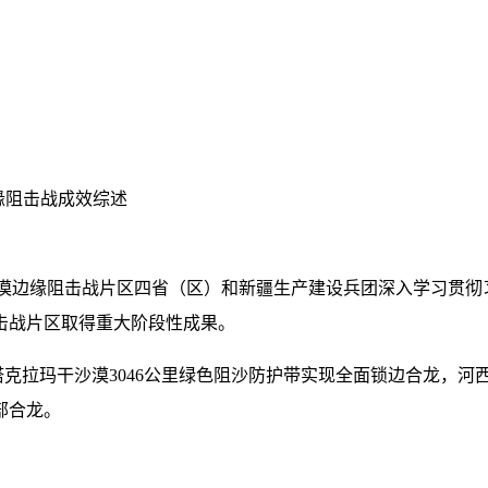
缘阻击战成效综述
沙漠边缘阻击战片区四省（区）和新疆生产建设兵团深入学习贯
击战片区取得重大阶段性成果。
。环塔克拉玛干沙漠3046公里绿色阻沙防护带实现全面锁边合龙
部合龙。