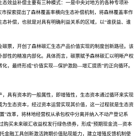
生态效益补偿主要有三种模式：一是中央对地方的各种专项补
庆市探索提出了森林覆盖率横向生态补偿机制，将森林覆盖率作
生态补偿，也就是对具有明确利益关系的区域，以“谁获益、谁
林业碳票，开创了森林碳汇生态产品价值实现的制度创新路径。该
外部性的精准内部化。具体而言，碳票赋予森林碳汇以明晰产权
化，最终形成“价值实现—保护激励—增汇提质”的正向循环。
产，具有资本的一般属性，即增殖性，生态资本通过循环来实现
成为生态资本，经过资本运营实现其价值，这一过程就是生态资
置”改革，将林地经营权从承包权中分离并纳入不动产登记系
过购买未来碳汇收益权发行绿色债券，形成“预期现金流—资本
依托金融工具创新激活跨期价值贴现能力，建立增殖反馈机制使