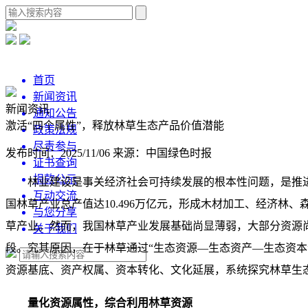
首页
新闻资讯
新闻资讯
通知公告
激活“四个属性”，释放林草生态产品价值潜能
政策法规
尽责参与
发布时间：2025/11/06
来源：中国绿色时报
证书查询
捐款公示
林业建设是事关经济社会可持续发展的根本性问题，是推进
互动交流
国林草产业总产值达10.496万亿元，形成木材加工、经济林
与您分享
草产业。然而，我国林草产业发展基础尚显薄弱，大部分资源
关于我们
段。究其原因，在于林草通过“生态资源—生态资产—生态资
资源基底、资产权属、资本转化、文化延展，系统探究林草生态
量化资源属性，综合利用林草资源