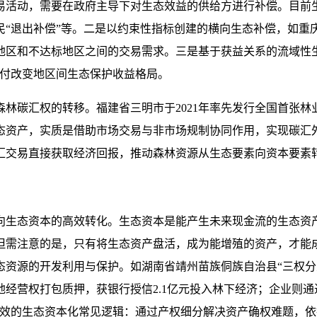
易活动，需要在政府主导下对生态效益的供给方进行补偿。目前
民“退出补偿”等。二是以约束性指标创建的横向生态补偿，如重
地区和不达标地区之间的交易需求。三是基于获益关系的流域性
支付改变地区间生态保护收益格局。
林碳汇权的转移。福建省三明市于2021年率先发行全国首张
态资产，实质是借助市场交易与非市场规制协同作用，实现碳汇
汇交易直接获取经济回报，推动森林资源从生态要素向资本要素转
向生态资本的高效转化。生态资本是能产生未来现金流的生态资
但需注意的是，只有将生态资产盘活，成为能增殖的资产，才能
态资源的开发利用与保护。如湖南省靖州苗族侗族自治县“三权分
经营权打包质押，获银行授信2.1亿元投入林下经济；企业则通
有效的生态资本化常见逻辑：通过产权细分解决资产确权难题，