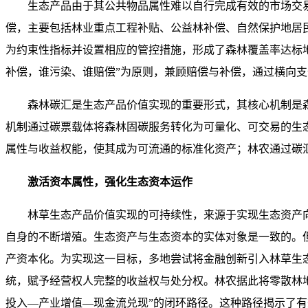
生态产品由于其公共物品属性难以自行完成有效的市场交
偿，主要包括林业重点工程补贴、公益林补偿、自然保护地居
为约束性指标并设置相应的管控措施，形成了森林覆盖率达标
补偿，谁污染、谁赔偿”为原则，兼顾赔偿与补偿，通过横向
森林碳汇是生态产品价值实现的重要形式，其核心机制是森
机制通过碳票载体将森林固碳服务转化为可量化、可交易的生
属性与收益权能，使其成为可流通的标准化资产；林农通过碳
激活资本属性，强化生态资本运作
林草生态产品价值实现的可持续性，来源于实现生态资产
自身的不断增殖。生态资产与生态资本的实体对象是一致的。
产资本化。为实现这一目标，多地尝试将金融创新引入林草生
统，赋予经营权人完整的收益权与处分权。林农据此将零散林地
投入—产业增值—现金流兑现”的闭环路径。这种路径揭示了