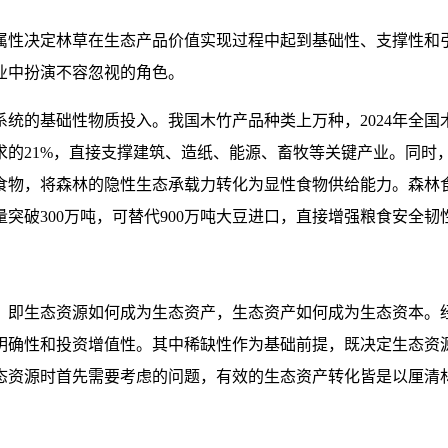
属性决定林草在生态产品价值实现过程中起到基础性、支撑性和
业中扮演不容忽视的角色。
的基础性物质投入。我国木竹产品种类上万种，2024年全国木
需求的21%，直接支撑建筑、造纸、能源、畜牧等关键产业。同
物，将森林的隐性生态承载力转化为显性食物供给能力。森林食物
突破300万吨，可替代900万吨大豆进口，直接增强粮食安全韧
：即生态资源如何成为生态资产，生态资产如何成为生态资本。
明确性和投资增值性。其中稀缺性作为基础前提，既决定生态资
态资源时首先需要考虑的问题，有效的生态资产转化皆是以厘清