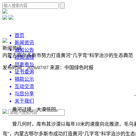
首页
新闻资讯
新闻资讯
通知公告
内蒙古鄂尔多斯市努力打造黄河“几字弯”科学治沙的生态典范
政策法规
尽责参与
发布时间：2026/07/07
来源：中国绿色时报
证书查询
捐款公示
互动交流
与您分享
关于我们
黄河过境，大漠低回。
曾几何时，库布其沙漠以每年10米的速度向北推进，毛乌素
弯”，内蒙古鄂尔多斯市成功打造黄河“几字弯”科学治沙的生态