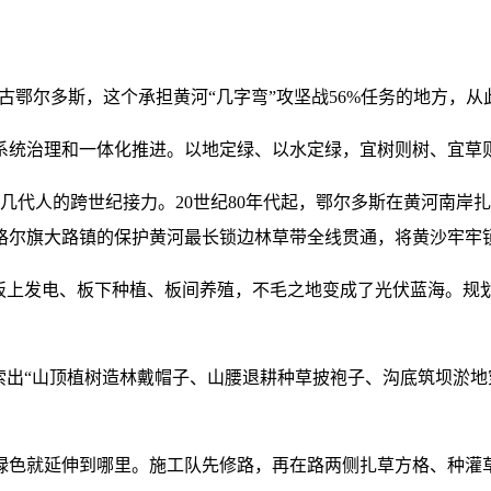
内蒙古鄂尔多斯，这个承担黄河“几字弯”攻坚战56%任务的地方，
系统治理和一体化推进。以地定绿、以水定绿，宜树则树、宜草
几代人的跨世纪接力。20世纪80年代起，鄂尔多斯在黄河南岸扎
准格尔旗大路镇的保护黄河最长锁边林草带全线贯通，将黄沙牢牢
上发电、板下种植、板间养殖，不毛之地变成了光伏蓝海。规划总
索出“山顶植树造林戴帽子、山腰退耕种草披袍子、沟底筑坝淤地穿
绿色就延伸到哪里。施工队先修路，再在路两侧扎草方格、种灌