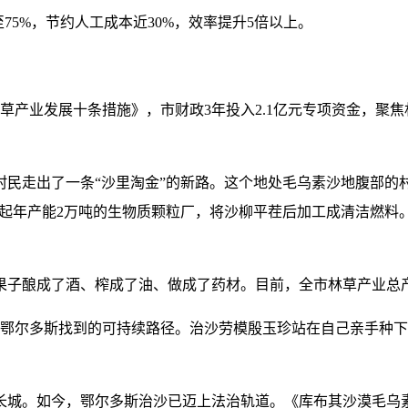
75%，节约人工成本近30%，效率提升5倍以上。
林草产业发展十条措施》，市财政3年投入2.1亿元专项资金，
民走出了一条“沙里淘金”的新路。这个地处毛乌素沙地腹部的村
元，建起年产能2万吨的生物质颗粒厂，将沙柳平茬后加工成清洁燃料
子酿成了酒、榨成了油、做成了药材。目前，全市林草产业总产
，这是鄂尔多斯找到的可持续路径。治沙劳模殷玉珍站在自己亲手
长城。如今，鄂尔多斯治沙已迈上法治轨道。《库布其沙漠毛乌