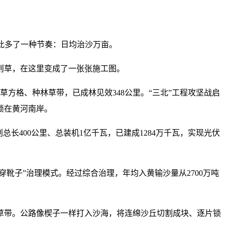
从此多了一种节奏：日均治沙万亩。
则草，在这里变成了一张张施工图。
草方格、种林草带，已成林见效348公里。“三北”工程攻坚战启
锁在黄河南岸。
长400公里、总装机1亿千瓦，已建成1284万千瓦，实现光伏
靴子”治理模式。经过综合治理，年均入黄输沙量从2700万吨
草带。公路像楔子一样打入沙海，将连绵沙丘切割成块、逐片锁