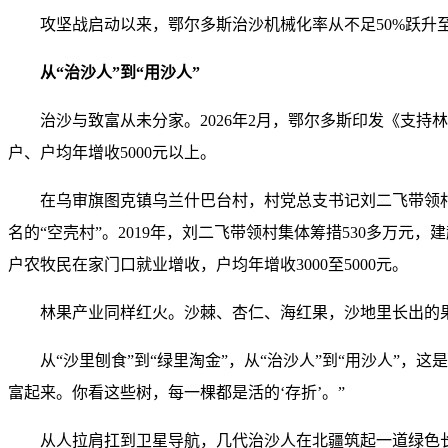
攻坚战启动以来，鄂尔多斯治沙机械化率从不足50%跃升至
从“治沙人”到“用沙人”
治沙与致富从未分家。2026年2月，鄂尔多斯印发《支持
户、户均年增收5000元以上。
在乌审旗图克镇乌兰什巴台村，村党总支书记刘二飞带领村
名的“空壳村”。2019年，刘二飞带领村集体筹措530多万
户农牧民在家门口就业增收，户均年增收3000至5000元。
林果产业同样红火。沙棘、杏仁、海红果，沙地里长出的果
从“沙里刨食”到“绿里淘金”，从“治沙人”到“用沙人”
富起来。你看这些树，每一棵都是活的‘存折’。”
从人拉肩扛到卫星导航，几代治沙人在北疆筑起一道绿色