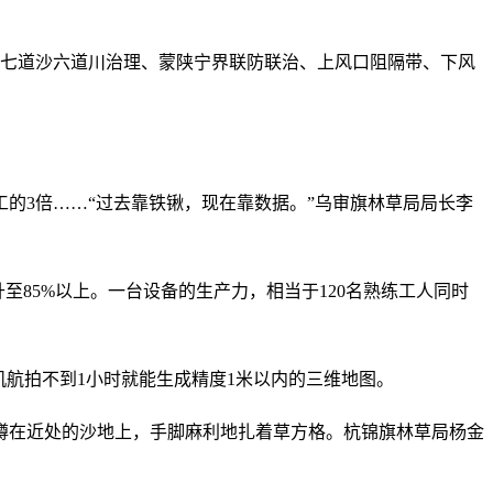
地七道沙六道川治理、蒙陕宁界联防联治、上风口阻隔带、下风
工的3倍……“过去靠铁锹，现在靠数据。”乌审旗林草局局长李
85%以上。一台设备的生产力，相当于120名熟练工人同时
机航拍不到1小时就能生成精度1米以内的三维地图。
蹲在近处的沙地上，手脚麻利地扎着草方格。杭锦旗林草局杨金