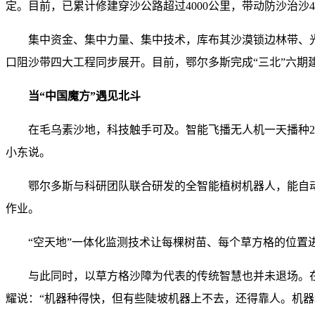
定。目前，已累计修建穿沙公路超过4000公里，带动防沙治沙4
集中资金、集中力量、集中技术，库布其沙漠锁边林带、
口阻沙带四大工程同步展开。目前，鄂尔多斯完成“三北”六期建设
当“中国魔方”遇见北斗
在毛乌素沙地，科技触手可及。智能飞播无人机一天播种2
小东说。
鄂尔多斯与科研团队联合研发的全智能植树机器人，能自动
作业。
“空天地”一体化监测技术让每棵树苗、每个草方格的位置
与此同时，以草方格沙障为代表的传统智慧也并未退场。
耀说：“机器种得快，但有些陡坡机器上不去，还得靠人。机器