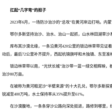
扛起“几字弯”的担子
2023年6月，一场防沙治沙的“总攻”在黄河岸边打响。
鄂尔多斯坚持治沙、治水、治山一起抓，山水林田湖草沙
库布其沙漠北缘，一条沿黄河420公里的锁边林草带见证着
动后，最后72公里补齐提升，西起杭锦旗呼和木独镇、东至
锁边林草带以南，“光伏长城”治沙带一蓝一绿交相辉映，板
治沙80万亩。
在被称为黄河粗泥沙“半壁来源”的十大孔兑，鄂尔多斯探
锐减至400万吨，水土保持率从35%提升至61%。
在沙漠腹地，一条条穿沙公路向深处挺进，路修到哪里，