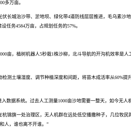
00多万亩。
光伏长城治沙带、淤地坝、绿化带4道防线层层推进，毛乌素沙
任务4584万亩，占规划任务的57%。
000亩，植树机器人5秒栽1株沙柳，北斗导航的开沟机效率是人
检测土壤湿度、调节种植深度和间距，将苗木成活率从60%提升至
进入数据系统。过去人工测量1000亩沙地需要一整天，如今无人
在杭锦旗一处治理区，无人机群在远处低空播撒种子，几位牧民
和人，谁也离不开谁。”