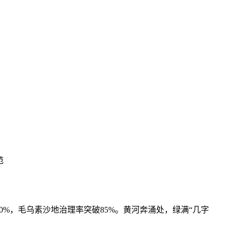
范
0%，毛乌素沙地治理率突破85%。黄河奔涌处，绿满“几字