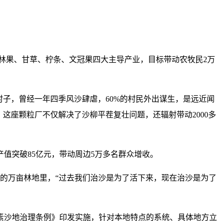
聚焦林果、甘草、柠条、文冠果四大主导产业，目标带动农牧民2万
子，曾经一年四季风沙肆虐，60%的村民外出谋生，是远近闻
。这座颗粒厂不仅解决了沙柳平茬复壮问题，还辐射带动2000多
值突破85亿元，带动周边5万多名群众增收。
种下的万亩林地里，“过去我们治沙是为了活下来，现在治沙是为了
素沙地治理条例》印发实施，针对本地特点的系统、具体地方立