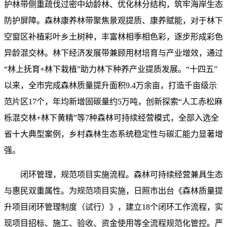
护林带侧重疏伐过密中幼龄林、优化林分结构，筑牢海岸生态
防护屏障。森林康养林带聚焦景观提质、康养赋能，对于林下
空窗区补植彩叶乡土树种，丰富林相季相色彩，逐步形成彩色
异龄混交林。林下经济发展带兼顾用材培育与产业增效，通过
“林上抚育+林下栽植”助力林下种养产业提质发展。“十四五”
以来，全市完成森林质量提升面积9.4万余亩，打造千亩级示
范片区17个，年均新增固碳量约5万吨，创新探索“人工赤松麻
栎混交林+林下黄精”等7种森林可持续经营模式，全部入选全
省十大典型案例，乡村森林生态系统稳定性与碳汇能力显著增
强。
闭环管理，规范项目实施流程。森林可持续经营兼具生态
与惠民双重属性。为规范项目实施，日照市出台《森林质量提
升项目闭环管理制度（试行）》，建立18个闭环工作流程，实
现项目招标、施工、验收、资金使用等全流程规范化管控。严