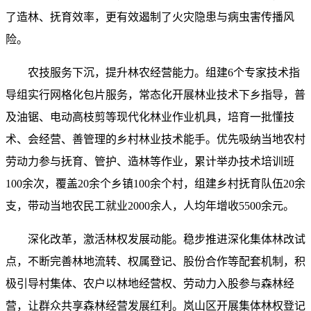
了造林、抚育效率，更有效遏制了火灾隐患与病虫害传播风
险。
农技服务下沉，提升林农经营能力。组建6个专家技术指
导组实行网格化包片服务，常态化开展林业技术下乡指导，普
及油锯、电动高枝剪等现代化林业作业机具，培育一批懂技
术、会经营、善管理的乡村林业技术能手。优先吸纳当地农村
劳动力参与抚育、管护、造林等作业，累计举办技术培训班
100余次，覆盖20余个乡镇100余个村，组建乡村抚育队伍20余
支，带动当地农民工就业2000余人，人均年增收5500余元。
深化改革，激活林权发展动能。稳步推进深化集体林改试
点，不断完善林地流转、权属登记、股份合作等配套机制，积
极引导村集体、农户以林地经营权、劳动力入股参与森林经
营，让群众共享森林经营发展红利。岚山区开展集体林权登记