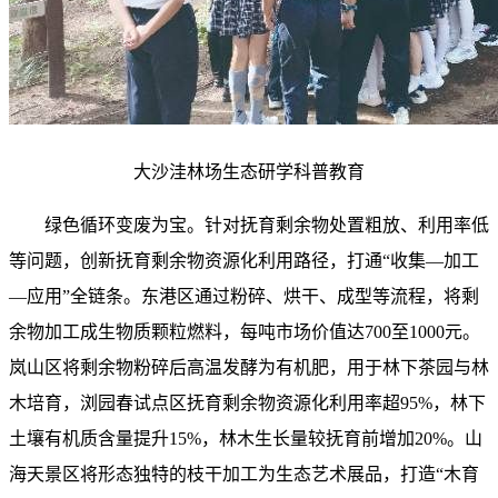
大沙洼林场生态研学科普教育
绿色循环变废为宝。针对抚育剩余物处置粗放、利用率低
等问题，创新抚育剩余物资源化利用路径，打通“收集—加工
—应用”全链条。东港区通过粉碎、烘干、成型等流程，将剩
余物加工成生物质颗粒燃料，每吨市场价值达700至1000元。
岚山区将剩余物粉碎后高温发酵为有机肥，用于林下茶园与林
木培育，浏园春试点区抚育剩余物资源化利用率超95%，林下
土壤有机质含量提升15%，林木生长量较抚育前增加20%。山
海天景区将形态独特的枝干加工为生态艺术展品，打造“木育