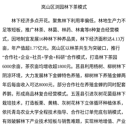
岚山区浏园林下茶模式
林下经济多点开花。聚焦林下利用率偏低，林地生产力不
足等短板，推广林茶、林菌、林药、林禽等8种复合经营模
式，因地制宜发展16种林下种养品类，林下经济面积达4.13万
亩，年产值超1.77亿元。岚山区以林茶共生为突破口，推行
“合作社+企业+社员+学会+科研”合作模式，打造林下茶园
6000余亩，茶农亩均增收超1800元。莒县利用杨树、柳树林下
阴凉环境，大力发展林下金蝉特色养殖，柳树林下养殖金蝉两
年后每亩收入可达8000元，部分合作社在养殖金蝉的同时配套
养鹅，形成商品林复合经营模式。五莲县引进灰树花菌菇林下
栽培技术，打造板栗、黄精、灰树花林下立体循环种植体系，
依托青岛农业大学全程技术指导、合作社订单兜底包销模式，
有效破解林下产业技术短板与销售难题，实现林地增值、产业