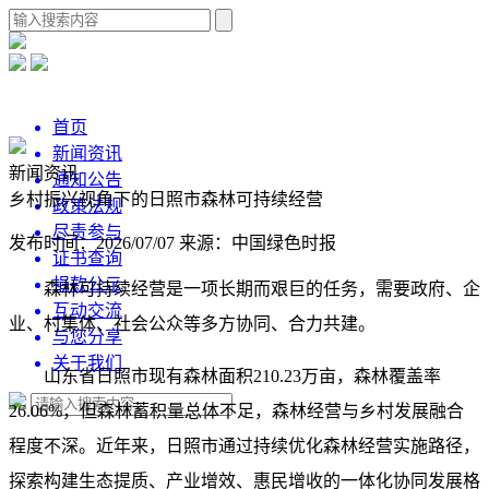
首页
新闻资讯
新闻资讯
通知公告
乡村振兴视角下的日照市森林可持续经营
政策法规
尽责参与
发布时间：2026/07/07
来源：中国绿色时报
证书查询
捐款公示
森林可持续经营是一项长期而艰巨的任务，需要政府、企
互动交流
业、村集体、社会公众等多方协同、合力共建。
与您分享
关于我们
山东省日照市现有森林面积210.23万亩，森林覆盖率
26.06%，但森林蓄积量总体不足，森林经营与乡村发展融合
程度不深。近年来，日照市通过持续优化森林经营实施路径，
探索构建生态提质、产业增效、惠民增收的一体化协同发展格