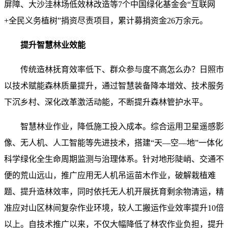
屏障、大沙洼林场低效林改造等7个中国绿化基金会“互联网
+全民义务植树”捐资尽责项目，累计募捐资金26万余元。
提升智慧林业效能
传统造林抚育效率低下、群众参与度不高怎么办？日照市
以技术赋能森林质量提升，通过智慧装备降本增效、技术服务
下沉乡村、深化改革激活动能，不断提升森林管护水平。
智慧林业作业，降低施工投入成本。综合运用卫星遥感影
像、无人机、人工智能等先进技术，搭建“天—空—地”一体化
科学绿化全生命周期监测与治理体系。针对地形陡峭、交通不
便的荒山远山，推广应用无人机吊运苗木作业，破解栽植难
题、提升造林效率，同时依托无人机开展抚育剩余物清运，精
准应对山区林间复杂作业环境，较人工搬运作业效率提升10倍
以上。自技术推广以来，不仅大幅降低了林农作业负担，提升