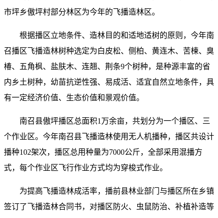
市坪乡傲坪村部分林区为今年的飞播造林区。
根据播区立地条件、造林目的和适地适树的原则，今年南
召播区飞播造林树种选定为白皮松、侧柏、黄连木、苦楝、臭
椿、五角枫、盐肤木、连翘、荆条9个树种，是种源丰富的省
内乡土树种，幼苗抗逆性强、易成活、适宜自然立地条件，具
有一定经济价值、生态价值和景观价值。
南召县傲坪播区总面积1万余亩，共划分为一个播区、三
个作业区。今年南召县飞播造林使用无人机播种，播区共设计
播种102架次，播区总用种量为7000公斤，全部采用混播方
式，每个作业区飞行作业方式均为穿梭式作业。
为提高飞播造林成活率，播前县林业部门与播区所在乡镇
签订了飞播造林合同书，对播区防火、虫鼠防治、补植补造等