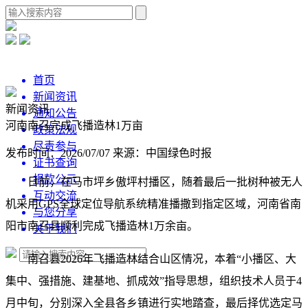
首页
新闻资讯
新闻资讯
通知公告
河南南召完成飞播造林1万亩
政策法规
尽责参与
发布时间：2026/07/07
来源：中国绿色时报
证书查询
捐款公示
日前，在马市坪乡傲坪村播区，随着最后一批树种被无人
互动交流
机采用GPS全球定位导航系统精准播撒到指定区域，河南省南
与您分享
阳市南召县顺利完成飞播造林1万余亩。
关于我们
南召县2026年飞播造林结合山区情况，本着“小播区、大
集中、强措施、建基地、抓成效”指导思想，组织技术人员于4
月中旬，分别深入全县各乡镇进行实地踏查，最后择优选定马