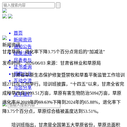
首页
新闻资讯
新闻资讯
通知公告
甘肃草原：退化率下降3.75个百分点背后的“加减法”
政策法规
尽责参与
发布时间：2026/06/03
来源：甘肃省林业和草原局
证书查询
捐款公示
甘肃省草原生态保护修复暨禁牧和草畜平衡监管工作培训
互动交流
班27日在兰州举行。培训班披露，“十四五”以来，甘肃全省完
与您分享
成种草改良3099.51万亩，草原有害生物防治5094万亩，草原
关于我们
退化率从2019年的69.63%下降到2024年的65.88%，退化率下
降3.75个百分点，草原综合植被盖度达到53.51%。
培训班指出，甘肃是全国第五大草原省份，草原总面积