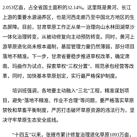
2.053亿亩，占全省国土面积的32.14%。这里既是黄河、长江
上游的重要水源涵养区，也是河西走廊乃至中国北方地区的生
态屏障。目前，甘肃草原工作正从单一治理向山水林田湖草沙
一体化治理转变，从被动修复向主动预防转变。同时，黄河上
游草原退化尚未根本遏制，基层管理力量仍然薄弱，部分项目
落地不精准。下一步，甘肃省要稳步推进草权改革，确定肃
南、玛曲作为试点，探索草权“三权分置”、规范承包经营等改
革，同时，加快基本草原划定，实行最严格保护制度。
培训班强调，各地要主动融入“三北”工程，精准谋划项
目，避免“落地不精准、作业不合理”等问题，要严格落实草原
禁牧和草畜平衡制度，严厉打击破坏草原资源的违法行为，坚
决守牢草原生态安全底线。
“十四五”以来，张掖市累计修复治理退化草原1093万亩，