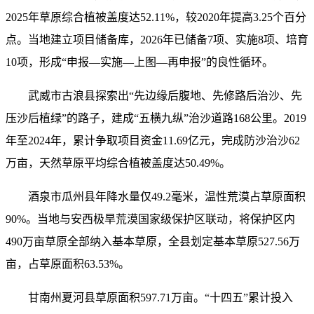
2025年草原综合植被盖度达52.11%，较2020年提高3.25个百分
点。当地建立项目储备库，2026年已储备7项、实施8项、培育
10项，形成“申报—实施—上图—再申报”的良性循环。
武威市古浪县探索出“先边缘后腹地、先修路后治沙、先
压沙后植绿”的路子，建成“五横九纵”治沙道路168公里。2019
年至2024年，累计争取项目资金11.69亿元，完成防沙治沙62
万亩，天然草原平均综合植被盖度达50.49%。
酒泉市瓜州县年降水量仅49.2毫米，温性荒漠占草原面积
90%。当地与安西极旱荒漠国家级保护区联动，将保护区内
490万亩草原全部纳入基本草原，全县划定基本草原527.56万
亩，占草原面积63.53%。
甘南州夏河县草原面积597.71万亩。“十四五”累计投入