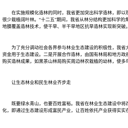
在实施规模化造林的同时，我省更加突出科学造林，即以理
很少栽植阔叶林。“十二五”期间，我省从林分结构更加科学
地膜覆盖造林技术，使干旱、半干旱地区抗旱造林实现新突破
为了充分调动社会各界参与林业生态建设的积极性，我省大
资金用于生态建设。二是开展合作造林，由国有林局和地方政
购买造林成果，如黑茶山林局购买周边林农栽植的幼林，使多
让生态林业和民生林业齐步走
既要绿水青山，也要百姓富裕。我省在林业生态建设中将改
化，即通过生态建设形成富民产业，让百姓依托产业获得实实