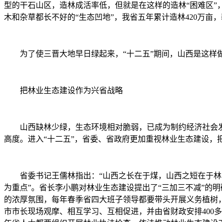
型的干石山区，造林成活率低，但就是在这样的造林“困难区”
木和杂草都长不好的“生态凹地”，我省五年累计造林420万亩
为了使三晋大地早日绿起来，“十二五”期间，山西是这样
把林业生态建设作为兴省战略
山西缺林少绿，生态环境相对脆弱，已成为制约经济社会发展
高度。进入“十二五”，省委、省政府更加重视林业生态建设
省委书记王儒林指出：“山西之长在于煤，山西之短在于林，
为重点”。省长李小鹏对林业生态建设提出了“三加三不减”的
的浓厚氛围，每年春季省四大班子领导都要带头开展义务植树
市市长现场观摩、相互学习、互相促进，并由省财政安排400