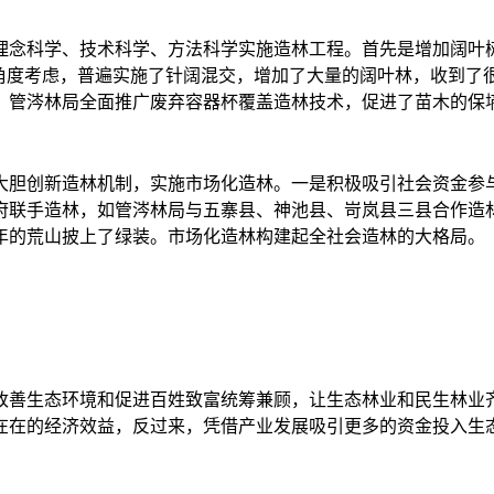
念科学、技术科学、方法科学实施造林工程。首先是增加阔叶树
的角度考虑，普遍实施了针阔混交，增加了大量的阔叶林，收到了
。管涔林局全面推广废弃容器杯覆盖造林技术，促进了苗木的保
胆创新造林机制，实施市场化造林。一是积极吸引社会资金参与
府联手造林，如管涔林局与五寨县、神池县、岢岚县三县合作造
年的荒山披上了绿装。市场化造林构建起全社会造林的大格局。
善生态环境和促进百姓致富统筹兼顾，让生态林业和民生林业齐
在在的经济效益，反过来，凭借产业发展吸引更多的资金投入生