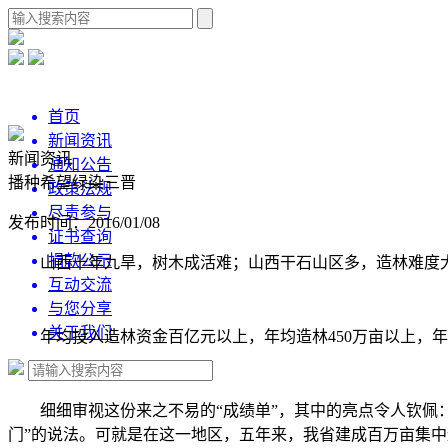
首页
新闻资讯
新闻资讯
通知公告
播种希望绿染三晋
政策法规
尽责参与
发布时间：2016/01/08
证书查询
捐款公示
山西十年九旱，树木成活难；山西干石山区多，造林难度大
互动交流
与您分享
关于我们
年均投入造林资金百亿元以上，年均造林450万亩以上，年均
细细审视这份来之不易的“成绩单”，其中的亮点令人钦佩：
门”的说法。可就是在这一地区，五年来，我省建成百万亩集中