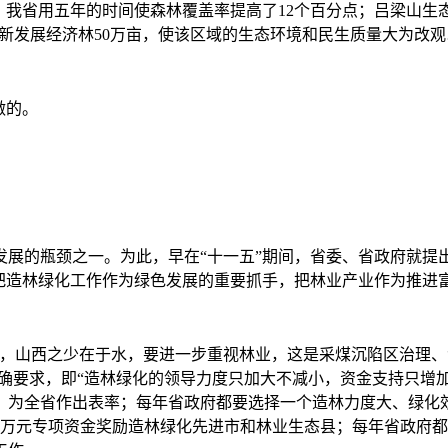
，我省用五年的时间使森林覆盖率提高了12个百分点；吕梁山
，新发展经济林50万亩，使该区域的生态环境和民生质量大为改观
做的。
的瓶颈之一。为此，早在“十一五”期间，省委、省政府就提出
，把造林绿化工作作为绿色发展的重要抓手，把林业产业作为推进
山西之少在于水，要进一步重视林业，这是采煤沉陷区治理、
明确要求，即“造林绿化的领导力度只加大不减小，资金支持只增
，为全省作出表率；每年省政府都要选择一个造林力度大、绿化
多万元专项资金奖励造林绿化先进市和林业生态县；每年省政府