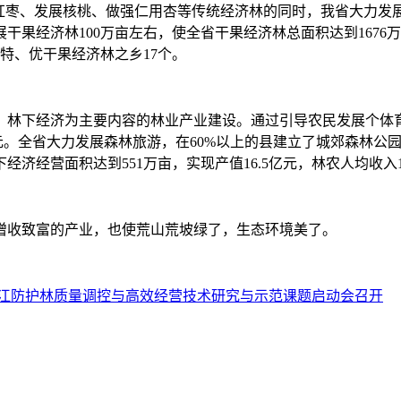
枣、发展核桃、做强仁用杏等传统经济林的同时，我省大力发
果经济林100万亩左右，使全省干果经济林总面积达到1676万亩
特、优干果经济林之乡17个。
下经济为主要内容的林业产业建设。通过引导农民发展个体育苗
元。全省大力发展森林旅游，在60%以上的县建立了城郊森林公园，
林下经济经营面积达到551万亩，实现产值16.5亿元，林农人均收入1
收致富的产业，也使荒山荒坡绿了，生态环境美了。
江防护林质量调控与高效经营技术研究与示范课题启动会召开