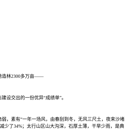
林2300多万亩——
建设交出的一份优异“成绩单”。
弱，素有“一年一场风，由春刮到冬，无风三尺土，夜来沙堵
减少了34%；太行山区山大沟深，石厚土薄，干旱少雨，是典