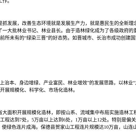
工作。
抓发展，改善生态环境就是发展生产力，就是惠民生的全新理念
了一大批林业书记、林业县长。由于造林绿化成为了各级政府的
了前所未有的“绿染三晋”的好态势。如晋城市、长治市成功创建国
治本、身边增绿、产业富民、林业增效”的发展思路，以林业“
是开展规模化、科学化、市场化造林。
大面积开展规模化造林，即按山系、流域集中布局实施造林工程
工程达到7处，5万亩以上达到6处，1万亩以上12处。特别是偏关
大，使绿色连片成海。保德县贺家山工程连片规模达10万亩，山