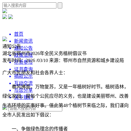
首页
新闻资讯
通知公告
通知公告
湖北省鄂州市2026年全民义务植树倡议书
政策法规
发布时间：2026 /03/10
来源：鄂州市自然资源和城乡建设局
尽责参与
证书查询
广大市民朋友和社会各界人士：
捐款公示
互动交流
春风拂面，万物复苏，又是一年植树好时节。植树造林，
与您分享
绿化家园，是每个公民应尽的义务，也是建设美丽鄂州、改善
关于我们
生态环境的实事好事。值此第48个植树节来临之际，我们谨向
全市人民发出如下倡议：
一、争做绿色理念的传播者