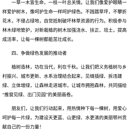
一草一木皆生命，一枝一叶总关情。让我们像爱护眼睛一
样爱护树木，像呵护生命一样呵护绿色。不践踏草坪，不攀折
花木，不侵占绿地，自觉抵制破坏林草资源的行为。积极参与
林木绿地管护，对新栽植的树木加强浇水、扶正、培土，提高
成活率，让每一棵树都能茁壮成长。
四、争做绿色发展的推动者
植树造林，功在当代，利在千秋。让我们把义务植树与乡
村振兴、城市更新、水系治理结合起来，见缝插绿、拆违建
绿、立体增绿，让森林走进城市，让城市拥抱森林，共同描绘
“推窗见绿、出门见园”的美丽画卷。
朋友们，让我们行动起来，用热情种下每一棵树，用爱心
呵护每一片绿，为建设天更蓝、山更绿、水更清的美丽鄂州贡
献自己的一份力量！