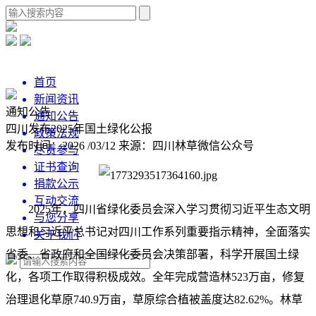
首页
新闻资讯
通知公告
通知公告
四川发布2025年国土绿化公报
政策法规
发布时间：2026 /03/12
来源：四川林草微信公众号
尽责参与
证书查询
捐款公示
互动交流
2025年，四川省绿化委员会深入学习贯彻习近平生态文明
与您分享
思想和习近平总书记对四川工作系列重要指示精神，全面落实
关于我们
省委、省政府和全国绿化委员会决策部署，科学开展国土绿
化，各项工作取得积极成效。全年完成营造林523万亩，修复
治理退化草原740.9万亩，草原综合植被盖度达82.62%。林草