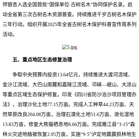
师银杏入选全国首批“国保单位·古树名木”协同保护名录。启
动全省第三次古树名木资源普查。持续推进千岁古树名木保护
三年行动。组织开展2025年全省古树名木保护科普宣传周系列
活动。
五、重点地区生态修复治理
争取中央预算内投资13.64亿元，持续推进大渡河流域、
金沙江流域、大巴山南麓和嘉陵江流域、邛崃—岷山、大凉山
等重点区域生态保护修复。印发《四川省防沙治沙项目管理办
法》，治理沙化土地77.15万亩。完成人工种草44.23万亩、天
然草原改良204.08万亩，治理石漠化土地51.6万亩、退化湿地
13.83万亩，修复大熊猫栖息地8.66万亩。完成雅江县“3·15”森
林火灾迹地植被恢复2.95万亩，实施“9·5”泸定地震震损林地生