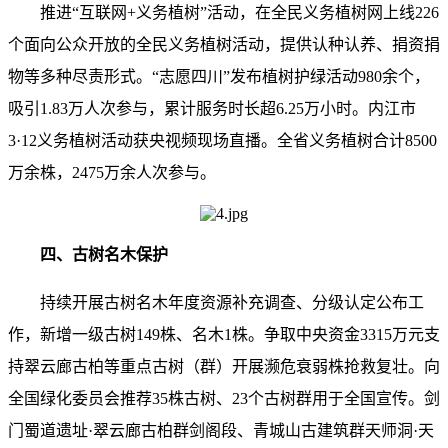
推进“互联网+义务植树”活动，在全民义务植树网上线226
个面向公众开放的全民义务植树活动，提供认种认养、捐资捐
物等多种尽责形式。“志愿四川”发布植树护绿活动980余个，
吸引1.83万人次参与，累计服务时长超6.25万小时。内江市
3·12义务植树活动获央视频现场直播。全省义务植树合计8500
万余株，2475万余人次参与。
四、古树名木保护
持续开展古树名木年度资源补充调查、分级认定公布工
作，新增一级古树149株、名木1株。争取中央资金3315万元支
持翠云廊古柏等重点古树（群）开展濒危衰弱株抢救复壮。向
全国绿化委员会推荐35株古树、23个古树群用于全国宣传。剑
门蜀道遗址·翠云廊古柏群剑阁段、青城山古建筑群天师洞·天