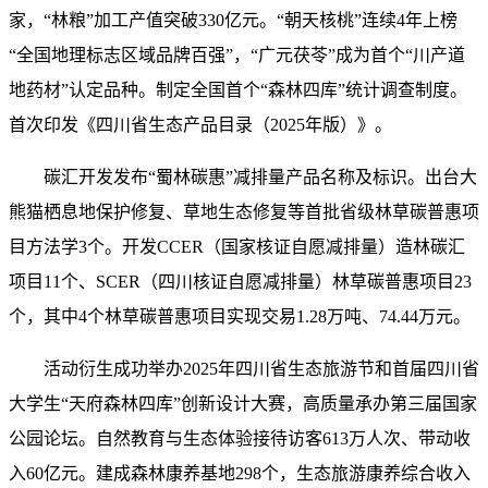
家，“林粮”加工产值突破330亿元。“朝天核桃”连续4年上榜
“全国地理标志区域品牌百强”，“广元茯苓”成为首个“川产道
地药材”认定品种。制定全国首个“森林四库”统计调查制度。
首次印发《四川省生态产品目录（2025年版）》。
碳汇开发发布“蜀林碳惠”减排量产品名称及标识。出台大
熊猫栖息地保护修复、草地生态修复等首批省级林草碳普惠项
目方法学3个。开发CCER（国家核证自愿减排量）造林碳汇
项目11个、SCER（四川核证自愿减排量）林草碳普惠项目23
个，其中4个林草碳普惠项目实现交易1.28万吨、74.44万元。
活动衍生成功举办2025年四川省生态旅游节和首届四川省
大学生“天府森林四库”创新设计大赛，高质量承办第三届国家
公园论坛。自然教育与生态体验接待访客613万人次、带动收
入60亿元。建成森林康养基地298个，生态旅游康养综合收入