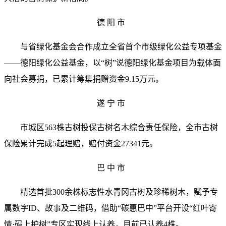
德 阳 市
与省绿化基金会合作成立全省首个市级绿化公益专项基金
——德阳绿化公益基金，以“树”说德阳绿化基金项目为载体面
向社会募捐，已累计筹集捐赠资金9.15万元。
遂 宁 市
市城区563株古树投保古树名木综合责任保险，全市古树
保险累计完成5起理赔，赔付资金27341元。
巴 中 市
精选首批300余株标志性水青冈古树及珍稀树木，赋予专
属数字ID、故事及二维码，借助“碳惠巴中”平台开设“红叶寄
情·码上护树”专区实现线上认养，目前已认养4株。