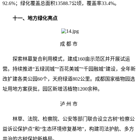
92.6%；绿化覆盖总面积13588.7公顷，覆盖率33.4%。
十一、地方绿化亮点
成 都 市
探索林墓复合利用模式，建成160亩示范区并开展试运
营。持续推进“五绿润城”“百花美城”“千园融城”建设，全年新
改扩建各类公园60个，天府绿道802公里。成都国家植物园选
址用地方案获批，园区新增活植物1200余种。
泸 州 市
林草、法院、检察院、公安等部门联合设立古树“检察公
益诉讼保护点”和“生态环境修复基地”，构建司法护航、多方
共治的古树保护新格局。