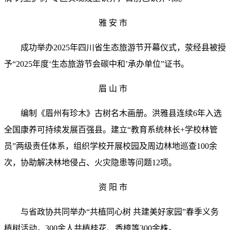
雅 安 市
成功举办2025年四川省生态旅游节开幕仪式，荥经县被授
予“2025年度‘生态旅游节会碳中和’承办单位”证书。
眉 山 市
编制《眉州有珍木》古树名木画册。洪雅县连续6年入选
全国康养可持续发展百强县。建立“教育系统林长+学校林管
员”两级责任体系，组织学校开展校园及周边林地巡查100余
次，协助解决林地侵占、火灾隐患等问题12项。
资 阳 市
与省政协共同举办“共植同心树 共建美好家园”春季义务
植树活动，300余人共植桂花、香樟等300余株。