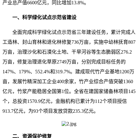
产业总产值6600亿元，同比增加13.8%。
一、科学绿化试点示范省建设
全面完成科学绿化试点示范省三年建设任务，累计完成人
工造林、封山育林和退化林修复736万亩，实施中幼林抚育807
万亩，治理沙化和石漠化土地、干旱河谷等生态脆弱区276.2
万亩，修复治理退化草原2749万亩，分别完成目标任务的
147%、179%、552.4%和319.7%。建成现代竹产业基地1200万
亩，发展竹精深加工企业400余家，竹产业综合产值突破1360
亿元，竹浆产能稳居全国第1位。全省在建国家储备林项目145
个，总投资1570.9亿元，金融机构已累计为112个项目授信
913.7亿元，为93个项目发放贷款235.3亿元。
二、资源保护修复