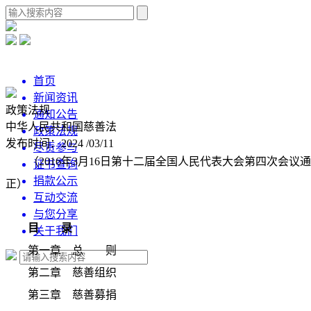
首页
新闻资讯
政策法规
通知公告
中华人民共和国慈善法
政策法规
发布时间：2024 /03/11
尽责参与
（2016年3月16日第十二届全国人民代表大会第四次会
证书查询
捐款公示
正）
互动交流
与您分享
目 录
关于我们
第一章 总 则
第二章 慈善组织
第三章 慈善募捐