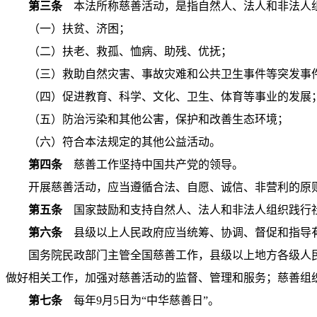
第三条
本法所称慈善活动，是指自然人、法人和非法人组
（一）扶贫、济困；
（二）扶老、救孤、恤病、助残、优抚；
（三）救助自然灾害、事故灾难和公共卫生事件等突发事
（四）促进教育、科学、文化、卫生、体育等事业的发展
（五）防治污染和其他公害，保护和改善生态环境；
（六）符合本法规定的其他公益活动。
第四条
慈善工作坚持中国共产党的领导。
开展慈善活动，应当遵循合法、自愿、诚信、非营利的原
第五条
国家鼓励和支持自然人、法人和非法人组织践行社
第六条
县级以上人民政府应当统筹、协调、督促和指导有
国务院民政部门主管全国慈善工作，县级以上地方各级人
做好相关工作，加强对慈善活动的监督、管理和服务；慈善组
第七条
每年9月5日为“中华慈善日”。