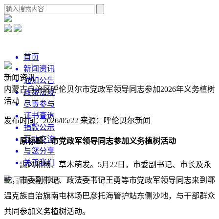
首页
新闻资讯
新闻资讯
通知公告
内蒙古自治区呼伦贝尔市党政军领导同志参加2026年义务植树
政策法规
活动
尽责参与
证书查询
发布时间：2026/05/22
来源：呼伦贝尔新闻
捐款公示
互动交流
原标题：市党政军领导同志参加义务植树活动
与您分享
关于我们
惠风和畅、草木萌发。5月22日，市委副书记、市长及永
乾，市委副书记、政法委书记王勇等市党政军领导同志来到鄂
温克族自治旗南屯林场巴彦托海管护站东侧沙地，与干部群众
共同参加义务植树活动。