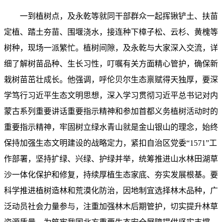
一到植树点，及永乾等就同干部群众一起挥锹铲土、扶苗
定植、踏土夯苗、围堰浇水，接连种下樟子松、云杉、黄槐等
树种，现场一派繁忙。植树间隙，及永乾与大家深入交流，详
细了解树苗品种、生长习性，叮嘱有关方面精心管护，确保新
栽树苗茁壮成长。他强调，呼伦贝尔生态禀赋得天独厚，要深
学笃行习近平生态文明思想，深入学习贯彻习近平总书记对内
蒙古系列重要讲话重要指示精神和参加首都义务植树活动时的
重要指示精神，牢固树立绿水青山就是金山银山的理念，始终
保持加强生态文明建设的战略定力，紧扣自治区党委“1571”工
作部署，坚持扩绿、兴绿、护绿并举，统筹推进山水林田湖草
沙一体化保护和修复，持续厚植生态家底、夯实发展根基。要
科学推进植树造林和荒漠化防治，因地制宜选择林木品种，广
泛动员社会力量参与，注重加强林木后期管护，切实提升林草