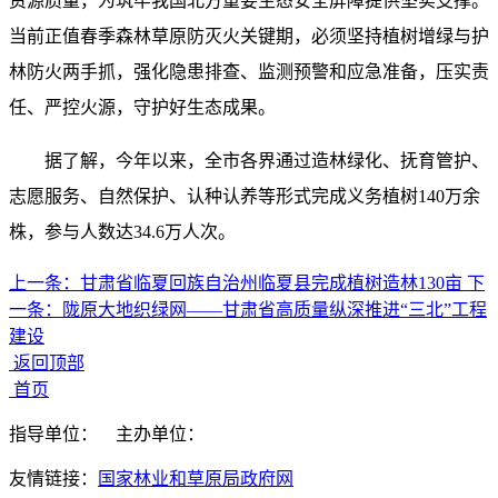
资源质量，为筑牢我国北方重要生态安全屏障提供坚实支撑。
当前正值春季森林草原防灭火关键期，必须坚持植树增绿与护
林防火两手抓，强化隐患排查、监测预警和应急准备，压实责
任、严控火源，守护好生态成果。
据了解，今年以来，全市各界通过造林绿化、抚育管护、
志愿服务、自然保护、认种认养等形式完成义务植树140万余
株，参与人数达34.6万人次。
上一条：
甘肃省临夏回族自治州临夏县完成植树造林130亩
下
一条：
陇原大地织绿网——甘肃省高质量纵深推进“三北”工程
建设
返回顶部
首页
指导单位：
主办单位：
友情链接：
国家林业和草原局政府网