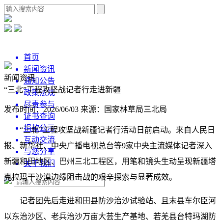
首页
新闻资讯
新闻资讯
通知公告
“三北”工程攻坚战记者行走进新疆
政策法规
尽责参与
发布时间：2026/06/03
来源：国家林草局三北局
证书查询
捐款公示
“三北”工程攻坚战新疆记者行活动日前启动。来自人民日
互动交流
报、新华社、中央广播电视总台等9家中央主流媒体记者深入
与您分享
新疆和田地区、巴州三北工程区，用笔和镜头生动呈现新疆塔
关于我们
克拉玛干沙漠边缘阻击战的艰辛探索与显著成效。
记者团先后走进和田县防沙治沙试验站、且末县车尔臣河
以东治沙区、老兵治沙万亩大芸生产基地、若羌县台特玛湖防