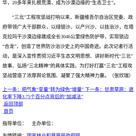
华，20多年来扎根荒漠，成为沙漠边缘的“生态卫士”。
“三北”工程攻坚战打响以来，新疆维吾尔自治区党委、政
府带领广大干部群众，以绿锁沙、以产兴沙、以技治沙，在塔
克拉玛干沙漠边缘建成全长3046公里绿色防护带，实现锁边
“合龙”，创造了世界防沙治沙史上的中国奇迹。此次记者行活
动，是深入宣传贯彻习近平生态文明思想、讲好新时代“三北”
故事、弘扬“三北精神”的具体实践，为打好打赢“三北”工程攻
坚战营造了浓厚舆论氛围、凝聚了强大精神力量。（张欣瑞）
上一条：
把气象“变量”转为绿色“增量”
下一条：
甘肃草原：退
化率下降3.75个百分点背后的“加减法”
返回顶部
首页
指导单位：
主办单位：
友情链接：
国家林业和草原局政府网