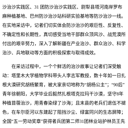
沙治沙实践区、31 团防沙治沙实践区、尉犁县塔河南岸罗布
麻种植基地、巴州防沙治沙站科研实验基地等防沙治沙一线。
在实地采访中，记者们切实体会防沙治沙的艰巨性、反复性、
不确定性和长期性，真切感受当地干部群众顶风沙、战荒漠所
付出的艰辛努力，深入了解新疆在产业治沙、群众治沙、科学
治沙、兵地联动等方面的积极探索与取得成效。
在采访过程中，一个个鲜活的治沙故事让记者们深受触
动：塔里木大学植物学科带头人李志军教授，数十年如一日扎
根大漠研究胡杨繁育，被大家亲切地称为“胡杨公主”；“90后”
青年徐朝阳，大学毕业后毅然扎根塔克拉玛干沙漠，坚守8年
种植苜蓿治沙，用青春染绿了沙海；且末县的老兵们退伍不褪
色，在车尔臣河以东建起了阻挡沙尘、绿富同兴的生态屏障；
全国“五一劳动奖章”获得者兵团第二师31团林业站护林员王先