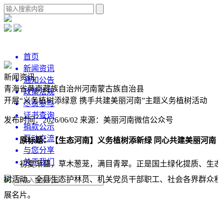
首页
新闻资讯
新闻资讯
通知公告
青海省黄南藏族自治州河南蒙古族自治县
政策法规
开展“义务植树添绿意 携手共建美丽河南”主题义务植树活动
尽责参与
证书查询
发布时间：2026/06/02
来源：美丽河南微信公众号
捐款公示
互动交流
原标题：【生态河南】义务植树添新绿 同心共建美丽河南
与您分享
关于我们
初夏渐盛，草木葱茏，满目青翠。正是国土绿化提质、生态
树活动。全县生态护林员、机关党员干部职工、社会各界群众积
展名片。