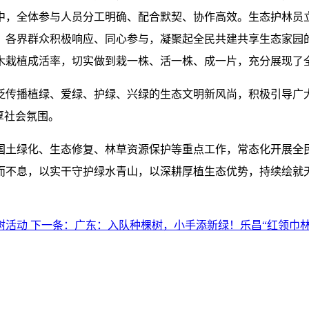
中，全体参与人员分工明确、配合默契、协作高效。生态护林员
；各界群众积极响应、同心参与，凝聚起全民共建共享生态家园
木栽植成活率，切实做到栽一株、活一株、成一片，充分展现了
泛传播植绿、爱绿、护绿、兴绿的生态文明新风尚，积极引导广
厚社会氛围。
国土绿化、生态修复、林草资源保护等重点工作，常态化开展全
而不息，以实干守护绿水青山，以深耕厚植生态优势，持续绘就
植树活动
下一条：
广东：入队种棵树，小手添新绿！乐昌“红领巾林”