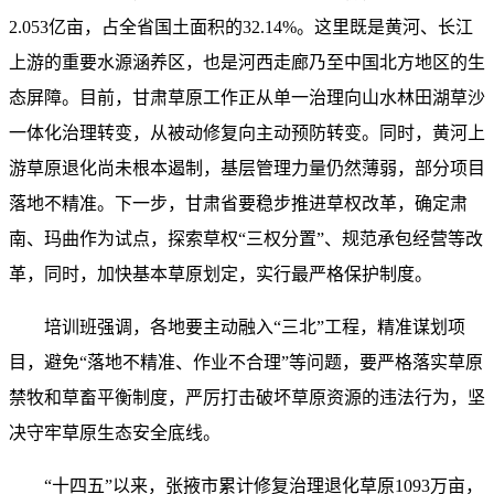
2.053亿亩，占全省国土面积的32.14%。这里既是黄河、长江
上游的重要水源涵养区，也是河西走廊乃至中国北方地区的生
态屏障。目前，甘肃草原工作正从单一治理向山水林田湖草沙
一体化治理转变，从被动修复向主动预防转变。同时，黄河上
游草原退化尚未根本遏制，基层管理力量仍然薄弱，部分项目
落地不精准。下一步，甘肃省要稳步推进草权改革，确定肃
南、玛曲作为试点，探索草权“三权分置”、规范承包经营等改
革，同时，加快基本草原划定，实行最严格保护制度。
培训班强调，各地要主动融入“三北”工程，精准谋划项
目，避免“落地不精准、作业不合理”等问题，要严格落实草原
禁牧和草畜平衡制度，严厉打击破坏草原资源的违法行为，坚
决守牢草原生态安全底线。
“十四五”以来，张掖市累计修复治理退化草原1093万亩，