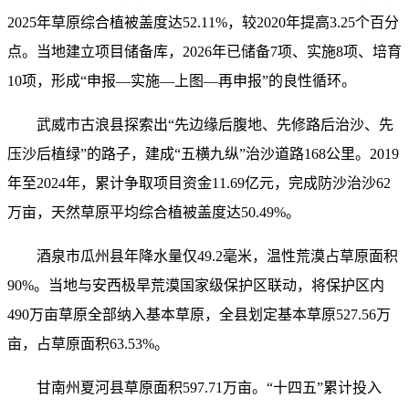
2025年草原综合植被盖度达52.11%，较2020年提高3.25个百分
点。当地建立项目储备库，2026年已储备7项、实施8项、培育
10项，形成“申报—实施—上图—再申报”的良性循环。
武威市古浪县探索出“先边缘后腹地、先修路后治沙、先
压沙后植绿”的路子，建成“五横九纵”治沙道路168公里。2019
年至2024年，累计争取项目资金11.69亿元，完成防沙治沙62
万亩，天然草原平均综合植被盖度达50.49%。
酒泉市瓜州县年降水量仅49.2毫米，温性荒漠占草原面积
90%。当地与安西极旱荒漠国家级保护区联动，将保护区内
490万亩草原全部纳入基本草原，全县划定基本草原527.56万
亩，占草原面积63.53%。
甘南州夏河县草原面积597.71万亩。“十四五”累计投入