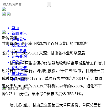
首页
新闻资讯
新闻资讯
通知公告
甘肃草原：退化率下降3.75个百分点背后的“加减法”
政策法规
尽责参与
发布时间：2026/06/03
来源：甘肃省林业和草原局
证书查询
捐款公示
甘肃省草原生态保护修复暨禁牧和草畜平衡监管工作培训
互动交流
班27日在兰州举行。培训班披露，“十四五”以来，甘肃全省完
与您分享
成种草改良3099.51万亩，草原有害生物防治5094万亩，草原
关于我们
退化率从2019年的69.63%下降到2024年的65.88%，退化率下
降3.75个百分点，草原综合植被盖度达到53.51%。
培训班指出，甘肃是全国第五大草原省份，草原总面积