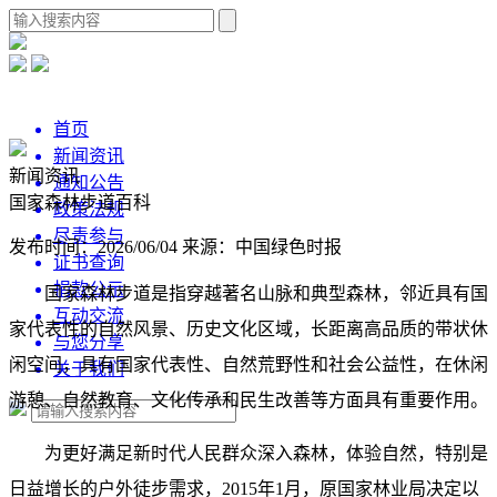
首页
新闻资讯
新闻资讯
通知公告
国家森林步道百科
政策法规
尽责参与
发布时间：2026/06/04
来源：中国绿色时报
证书查询
捐款公示
国家森林步道是指穿越著名山脉和典型森林，邻近具有国
互动交流
家代表性的自然风景、历史文化区域，长距离高品质的带状休
与您分享
闲空间，具有国家代表性、自然荒野性和社会公益性，在休闲
关于我们
游憩、自然教育、文化传承和民生改善等方面具有重要作用。
为更好满足新时代人民群众深入森林，体验自然，特别是
日益增长的户外徒步需求，2015年1月，原国家林业局决定以