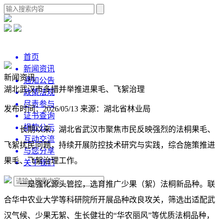
首页
新闻资讯
新闻资讯
通知公告
湖北武汉市多措并举推进果毛、飞絮治理
政策法规
尽责参与
发布时间：2026/05/13
来源：湖北省林业局
证书查询
捐款公示
长期以来，湖北省武汉市聚焦市民反映强烈的法桐果毛、
互动交流
飞絮扰民问题，持续开展防控技术研究与实践，综合施策推进
与您分享
果毛、飞絮治理工作。
关于我们
一是强化源头管控，选育推广少果（絮）法桐新品种。联
合华中农业大学等科研院所开展品种改良攻关，筛选出适配武
汉气候、少果无絮、生长健壮的“华农丽风”等优质法桐品种，