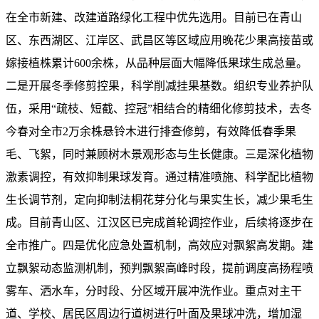
在全市新建、改建道路绿化工程中优先选用。目前已在青山
区、东西湖区、江岸区、武昌区等区域应用晚花少果高接苗或
嫁接植株累计600余株，从品种层面大幅降低果球生成总量。
二是开展冬季修剪控果，科学削减挂果基数。组织专业养护队
伍，采用“疏枝、短截、控冠”相结合的精细化修剪技术，去冬
今春对全市2万余株悬铃木进行排查修剪，有效降低春季果
毛、飞絮，同时兼顾树木景观形态与生长健康。三是深化植物
激素调控，有效抑制果球发育。通过精准喷施、科学配比植物
生长调节剂，定向抑制法桐花芽分化与果实生长，减少果毛生
成。目前青山区、江汉区已完成首轮调控作业，后续将逐步在
全市推广。四是优化应急处置机制，高效应对飘絮高发期。建
立飘絮动态监测机制，预判飘絮高峰时段，提前调度高扬程喷
雾车、洒水车，分时段、分区域开展冲洗作业。重点对主干
道、学校、居民区周边行道树进行叶面及果球冲洗，增加湿