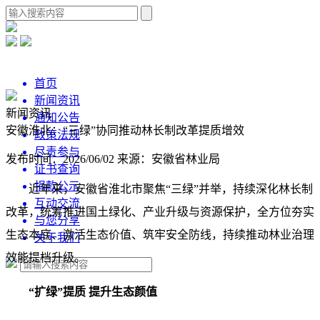
首页
新闻资讯
新闻资讯
通知公告
安徽淮北：“三绿”协同推动林长制改革提质增效
政策法规
尽责参与
发布时间：2026/06/02
来源：安徽省林业局
证书查询
捐款公示
近年来，安徽省淮北市聚焦“三绿”并举，持续深化林长制
互动交流
改革，统筹推进国土绿化、产业升级与资源保护，全方位夯实
与您分享
生态本底、激活生态价值、筑牢安全防线，持续推动林业治理
关于我们
效能提档升级。
“扩绿”提质 提升生态颜值