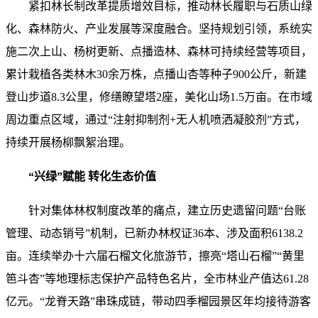
紧扣林长制改革提质增效目标，推动林长履职与石质山绿
化、森林防火、产业发展等深度融合。坚持规划引领，系统实
施二次上山、杨树更新、点播造林、森林可持续经营等项目，
累计栽植各类林木30余万株，点播山杏等种子900公斤，新建
登山步道8.3公里，修缮瞭望塔2座，美化山场1.5万亩。在市域
周边重点区域，通过“注射抑制剂+无人机喷洒凝胶剂”方式，
持续开展杨柳飘絮治理。
“兴绿”赋能 转化生态价值
针对集体林权制度改革的痛点，建立历史遗留问题“台账
管理、动态销号”机制，已新办林权证36本、涉及面积6138.2
亩。连续举办十六届石榴文化旅游节，擦亮“塔山石榴”“黄里
笆斗杏”等地理标志保护产品特色名片，全市林业产值达61.28
亿元。“龙脊天路”串珠成链，带动四季榴园景区年均接待游客