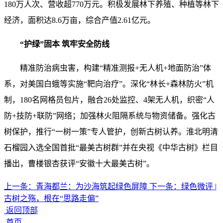
180万人次、营收超770万元。积极发展林下养殖、种植等林下
经济，面积达8.6万亩，综合产值2.61亿元。
“护绿”固本 筑牢安全防线
精准防治病虫害，构建“精准测报+无人机+地面防治”体
系，对美国白蛾等实施“靶向治疗”。深化“林长+森林防火”机
制，180名网格员包片，融合26处监控、4架无人机，织密“人
防+技防+联防”网络；加强林火阻隔系统与物资储备。强化古
树保护，推行“一树一策”专人管护，创新古树认养。淮北明清
石榴园入选全国首批“最美古树群”并在央视《中华古树》栏目
播出，曹楼银杏获评“安徽十大最美古树”。
上一条：
青海都兰：为沙海筑起绿色屏障
下一条：
绿色微评 |
古树之殇，根在“思路走偏”
返回顶部
首页