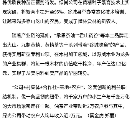
株优质良种苗正蓄势待发。绿尚公司在黄精种子繁育技术上实
现突破，将繁育率提升至95%。谷城县举办常态化技术培训，
让越来越多靠山吃山的农民，变成了懂林爱林的新农人。
随着产业链的延伸，“承恩茶油”“君山药谷”等本土品牌走
出大山。九制黄精、黄精茶等一系列带着“谷城味道”的产品，
获得实用新型专利12项。在木材加工领域，以源威木业为龙头
的产业集群，将每一根木材的价值吃干榨净，年产值达1.2亿
元，实现了从卖原料到卖产品的华丽转身。
“公司+村集体+合作社+基地+农户”，这套创新的利益联
结机制，像一条坚韧的纽带，将千家万户的小生产与千变万化
的大市场紧密连在一起。油茶产业带动近2万农户参与其中，
绿尚公司带动农户人均年收入近2万元。（蔡金虎 郑丽）