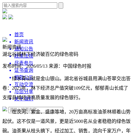
首页
新闻资讯
新闻资讯
通知公告
湖北谷城林下经济破百亿的绿色密码
政策法规
尽责参与
发布时间：2026/05/13
来源：中国绿色时报
证书查询
捐款公示
绿水青山就是金山银山。湖北省谷城县用满山苍翠交出答
互动交流
卷：2025年，林下经济总产值突破109亿元，郁郁青山长成了
与您分享
支撑县域经济高质量发展的绿色银行。
关于我们
在茨河、紫金、盛康等地，20万亩高标准油茶林顺着山势
起伏。这不仅是一道风景，更是近5000名从业者稳稳的绿色饭
碗。油茶果从枝头摘下，经过加工、销售，流向千家万户，年