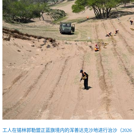
工人在锡林郭勒盟正蓝旗境内的浑善达克沙地进行治沙（2026