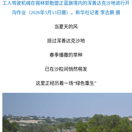
工人驾驶机械在锡林郭勒盟正蓝旗境内的浑善达克沙地进行开
沟作业（2026年5月13日摄）。新华社记者 李志鹏 摄
当夏天的风
掠过浑善达克沙地
春季播撒的草种
已在沙粒间悄然萌发
这里正经历着一场“绿色重生”