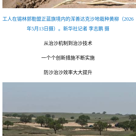
工人在锡林郭勒盟正蓝旗境内的浑善达克沙地栽种黄柳（2026
年5月13日摄）。新华社记者 李志鹏 摄
从治沙机制到治沙技术
一个个创新措施不断实施
防沙治沙效率大大提升