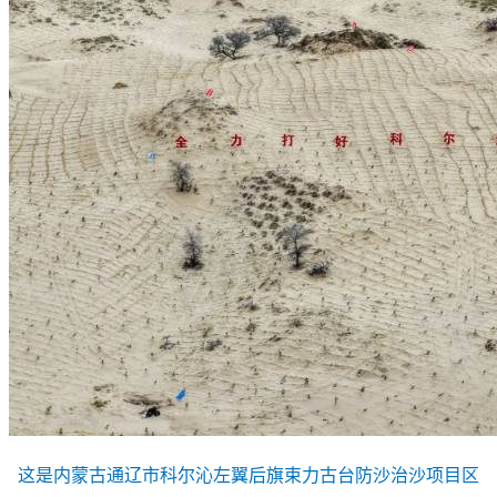
这是内蒙古通辽市科尔沁左翼后旗束力古台防沙治沙项目区