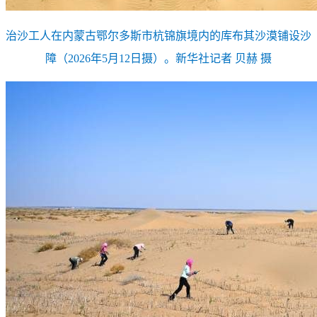
治沙工人在内蒙古鄂尔多斯市杭锦旗境内的库布其沙漠铺设沙
障（2026年5月12日摄）。新华社记者 贝赫 摄