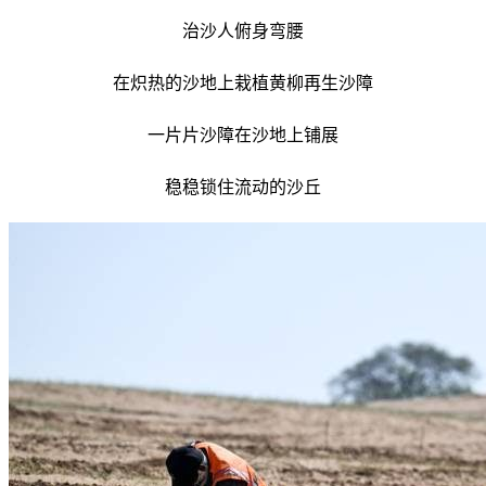
治沙人俯身弯腰
在炽热的沙地上栽植黄柳再生沙障
一片片沙障在沙地上铺展
稳稳锁住流动的沙丘