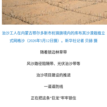
治沙工人在内蒙古鄂尔多斯市杭锦旗境内的库布其沙漠栽植立
式网格沙（2026年5月12日摄）。新华社记者 贝赫 摄
随着锁边林草带
风沙路径阻隔带、光伏治沙带等
治沙项目建设的推进
一道道防线
正在把这条“巨龙”牢牢锁住