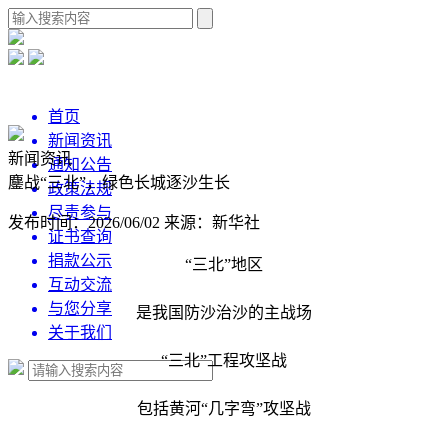
首页
新闻资讯
新闻资讯
通知公告
鏖战“三北”，绿色长城逐沙生长
政策法规
尽责参与
发布时间：2026/06/02
来源：新华社
证书查询
捐款公示
“三北”地区
互动交流
与您分享
是我国防沙治沙的主战场
关于我们
“三北”工程攻坚战
包括黄河“几字弯”攻坚战