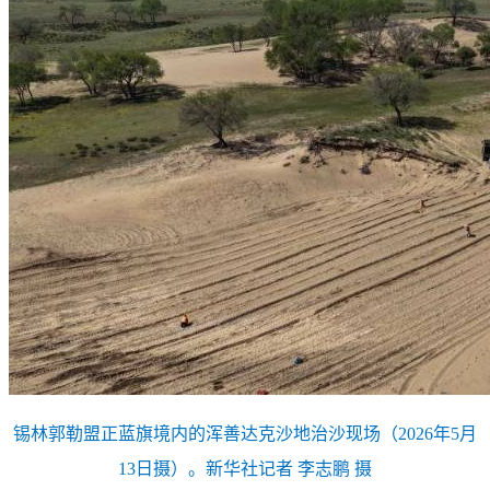
锡林郭勒盟正蓝旗境内的浑善达克沙地治沙现场（2026年5月
13日摄）。新华社记者 李志鹏 摄