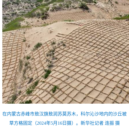
在内蒙古赤峰市敖汉旗敖润苏莫苏木，科尔沁沙地内的沙丘被
草方格固定（2024年5月16日摄）。新华社记者 连振 摄