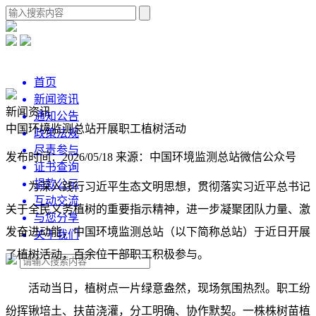
首页
新闻资讯
新闻资讯
通知公告
中国环境监测总站开展职工植树活动
政策法规
尽责参与
发布时间：2026/05/18
来源：中国环境监测总站微信公众号
证书查询
捐款公示
为深入践行习近平生态文明思想，贯彻落实习近平总书记
互动交流
关于全民义务植树的重要指示精神，进一步凝聚团队力量、激
与您分享
发奋进动能，中国环境监测总站（以下简称总站）于近日开展
关于我们
了植树活动，百余位干部职工积极参与。
活动当日，植树点一片绿意盎然，现场氛围热烈。职工纷
纷挥锹培土、扶苗浇灌，分工明确、协作默契。一株株树苗植