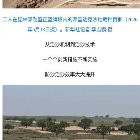
工人在锡林郭勒盟正蓝旗境内的浑善达克沙地栽种黄柳（2026
年5月13日摄）。新华社记者 李志鹏 摄
从治沙机制到治沙技术
一个个创新措施不断实施
防沙治沙效率大大提升