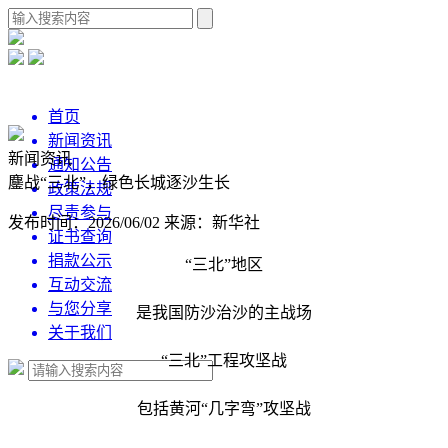
首页
新闻资讯
新闻资讯
通知公告
鏖战“三北”，绿色长城逐沙生长
政策法规
尽责参与
发布时间：2026/06/02
来源：新华社
证书查询
捐款公示
“三北”地区
互动交流
与您分享
是我国防沙治沙的主战场
关于我们
“三北”工程攻坚战
包括黄河“几字弯”攻坚战