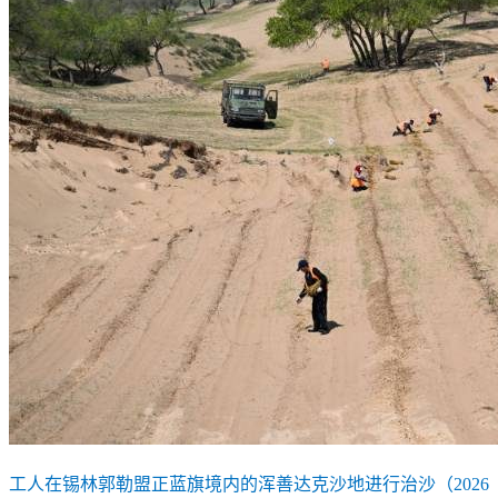
工人在锡林郭勒盟正蓝旗境内的浑善达克沙地进行治沙（2026