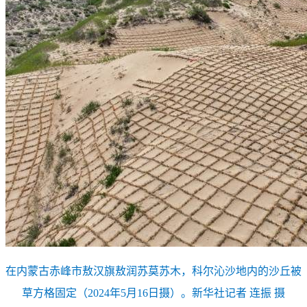
在内蒙古赤峰市敖汉旗敖润苏莫苏木，科尔沁沙地内的沙丘被
草方格固定（2024年5月16日摄）。新华社记者 连振 摄