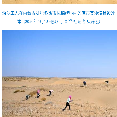
治沙工人在内蒙古鄂尔多斯市杭锦旗境内的库布其沙漠铺设沙
障（2026年5月12日摄）。新华社记者 贝赫 摄