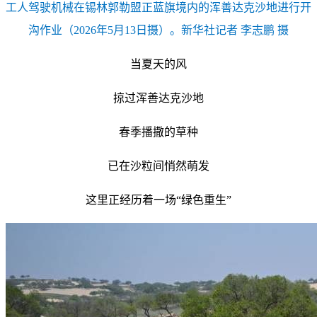
工人驾驶机械在锡林郭勒盟正蓝旗境内的浑善达克沙地进行开
沟作业（2026年5月13日摄）。新华社记者 李志鹏 摄
当夏天的风
掠过浑善达克沙地
春季播撒的草种
已在沙粒间悄然萌发
这里正经历着一场“绿色重生”