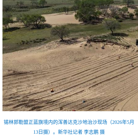
锡林郭勒盟正蓝旗境内的浑善达克沙地治沙现场（2026年5月
13日摄）。新华社记者 李志鹏 摄