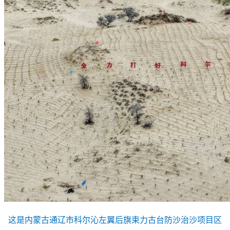
这是内蒙古通辽市科尔沁左翼后旗束力古台防沙治沙项目区