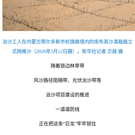
治沙工人在内蒙古鄂尔多斯市杭锦旗境内的库布其沙漠栽植立
式网格沙（2026年5月12日摄）。新华社记者 贝赫 摄
随着锁边林草带
风沙路径阻隔带、光伏治沙带等
治沙项目建设的推进
一道道防线
正在把这条“巨龙”牢牢锁住