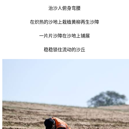
治沙人俯身弯腰
在炽热的沙地上栽植黄柳再生沙障
一片片沙障在沙地上铺展
稳稳锁住流动的沙丘