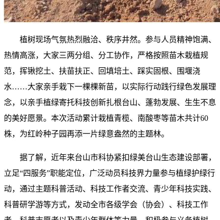
植树现场气氛热烈融洽、秩序井然。参与人员精神饱满、
热情高涨，大家三两分组、分工协作，严格按照苗木栽植规
范，挥锹挖土、扶苗扶正、回填培土、踩实固根、围堰浇
水……大家亲手栽下一棵棵新苗，以实际行动践行绿色发展理
念，以亲手植绿寄托科技创新扎根台山、蓬勃发展、生生不息
的美好愿景。本次活动累计栽植青榄、南酸枣等苗木共计60
株，为红岭种子园再添一片绿意盎然的主题林。
据了解，近年来台山市科协紧扣绿美台山生态建设部署，
立足“四服务”职能定位，广泛动员科技界力量参与植绿护绿行
动，通过主题科普活动、科技工作者交流、青少年科技实践、
科普研学游等方式，发动全市各级学会（协会）、科技工作