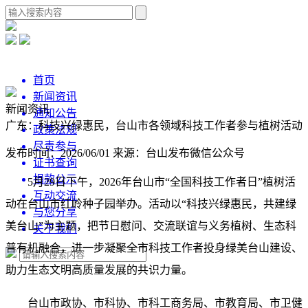
首页
新闻资讯
新闻资讯
通知公告
广东：科技兴绿惠民，台山市各领域科技工作者参与植树活动
政策法规
尽责参与
发布时间：2026/06/01
来源：台山发布微信公众号
证书查询
捐款公示
5月29日下午，2026年台山市“全国科技工作者日”植树活
互动交流
动在台山市红岭种子园举办。活动以“科技兴绿惠民，共建绿
与您分享
美台山”为主题，把节日慰问、交流联谊与义务植树、生态科
关于我们
普有机融合，进一步凝聚全市科技工作者投身绿美台山建设、
助力生态文明高质量发展的共识力量。
台山市政协、市科协、市科工商务局、市教育局、市卫健