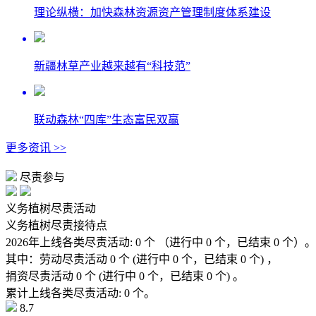
理论纵横：加快森林资源资产管理制度体系建设
新疆林草产业越来越有“科技范”
联动森林“四库”生态富民双赢
更多资讯 >>
尽责参与
义务植树尽责活动
义务植树尽责接待点
2026年上线各类尽责活动:
0
个
（进行中
0
个，已结束
0
个）。
其中：
劳动尽责活动
0
个
(进行中
0
个，已结束
0
个) ，
捐资尽责活动
0
个
(进行中
0
个，已结束
0
个) 。
累计上线各类尽责活动:
0
个。
8.7