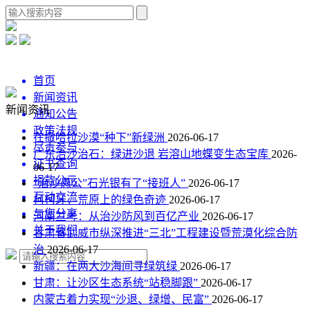
首页
新闻资讯
新闻资讯
通知公告
政策法规
在撒哈拉沙漠“种下”新绿洲
2026-06-17
尽责参与
广东治沙治石：绿进沙退 岩溶山地蝶变生态宝库
2026-
证书查询
06-17
捐款公示
“治沙愚公”石光银有了“接班人”
2026-06-17
互动交流
柯柯牙，荒原上的绿色奇迹
2026-06-17
与您分享
河南兰考：从治沙防风到百亿产业
2026-06-17
关于我们
甘肃省武威市纵深推进“三北”工程建设暨荒漠化综合防
治
2026-06-17
新疆：​在两大沙海间寻绿筑绿
2026-06-17
甘肃：让沙区生态系统“站稳脚跟”
2026-06-17
内蒙古着力实现“沙退、绿增、民富”
2026-06-17