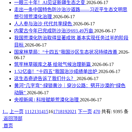
一眼三十年！AI见证新疆生态之变
2026-06-17
走出一条中国特色防沙治沙道路——习近平生态文明思
想引领荒漠化治理
2026-06-17
人人参与治沙 代代共享绿色
2026-06-17
内蒙古今年已完成防沙治沙693.49万亩
2026-06-17
我国荒漠化防治取得显著成效 基本实现任务过半的阶段
目标
2026-06-17
国家林草局：“十四五”我国沙区生态状况持续改善
2026-
06-17
筑牢林草碳库之基 绘就气候治理新篇
2026-06-17
1.52亿亩！“十四五”我国治沙成绩单出炉
2026-06-17
这生态奇迹告诉了我们什么？
2026-06-17
黄河“几字弯”·绿锁黄沙｜穿沙公路：劈开沙漠的“绿色
动脉”
2026-06-17
央视新闻 | 科技赋能荒漠化治理
2026-06-17
1...
上一页
11
12
13
14
15
16
17
18
19
20
21
下一页
470
共有: 9395 条
返回顶部
首页