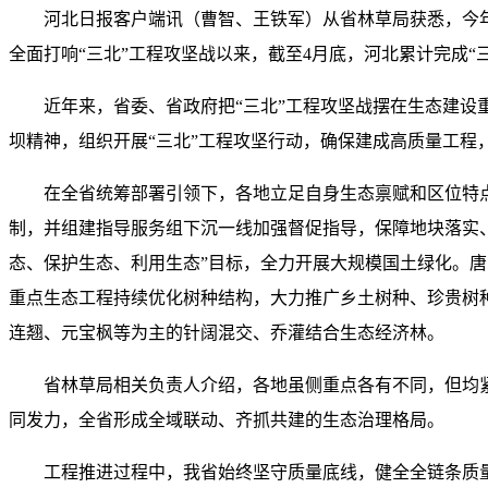
河北日报客户端讯（曹智、王铁军）从省林草局获悉，今年
全面打响“三北”工程攻坚战以来，截至4月底，河北累计完成“
近年来，省委、省政府把“三北”工程攻坚战摆在生态建
坝精神，组织开展“三北”工程攻坚行动，确保建成高质量工程
在全省统筹部署引领下，各地立足自身生态禀赋和区位特点
制，并组建指导服务组下沉一线加强督促指导，保障地块落实
态、保护生态、利用生态”目标，全力开展大规模国土绿化。唐
重点生态工程持续优化树种结构，大力推广乡土树种、珍贵树
连翘、元宝枫等为主的针阔混交、乔灌结合生态经济林。
省林草局相关负责人介绍，各地虽侧重点各有不同，但均
同发力，全省形成全域联动、齐抓共建的生态治理格局。
工程推进过程中，我省始终坚守质量底线，健全全链条质量