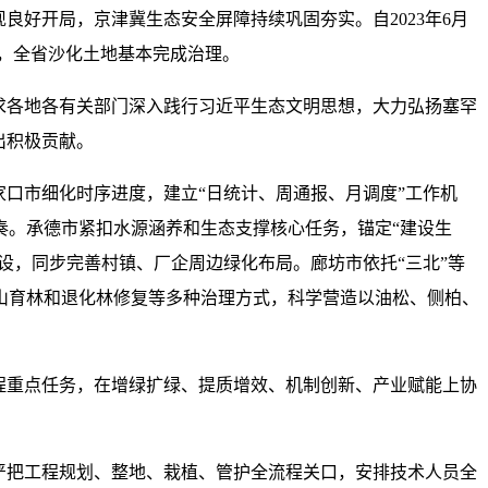
良好开局，京津冀生态安全屏障持续巩固夯实。自2023年6月
战，全省沙化土地基本完成治理。
求各地各有关部门深入践行习近平生态文明思想，大力弘扬塞罕
出积极贡献。
口市细化时序进度，建立“日统计、周通报、月调度”工作机
奏。承德市紧扣水源涵养和生态支撑核心任务，锚定“建设生
设，同步完善村镇、厂企周边绿化布局。廊坊市依托“三北”等
山育林和退化林修复等多种治理方式，科学营造以油松、侧柏、
程重点任务，在增绿扩绿、提质增效、机制创新、产业赋能上协
省严把工程规划、整地、栽植、管护全流程关口，安排技术人员全