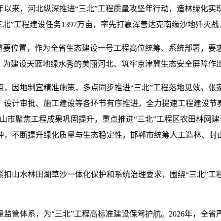
以来，河北纵深推进“三北”工程质量攻坚年行动，造林绿化实现
三北”工程建设任务1397万亩，率先打赢浑善达克南缘沙地歼灭
设重要位置，作为全省生态建设一号工程高位统筹、系统部署，要
，为建设天蓝地绿水秀的美丽河北、筑牢京津冀生态安全屏障作
，因地制宜精准施策，多点同步推进“三北”工程落地见效。张家
、设计审批、施工建设等各环节有序推进，全力提速工程建设节
山市聚焦工程成果巩固提升，重点推进“三北”工程区农田林网建
种，不断提升绿化质量与生态稳定性。邯郸市统筹人工造林、封
紧扣山水林田湖草沙一体化保护和系统治理要求，围绕“三北”工
监管体系，为“三北”工程高标准建设保驾护航。2026年，全