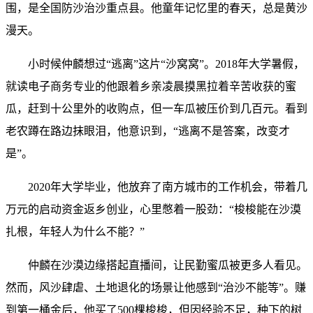
围，是全国防沙治沙重点县。他童年记忆里的春天，总是黄沙
漫天。
小时候仲麟想过“逃离”这片“沙窝窝”。2018年大学暑假，
就读电子商务专业的他跟着乡亲凌晨摸黑拉着辛苦收获的蜜
瓜，赶到十公里外的收购点，但一车瓜被压价到几百元。看到
老农蹲在路边抹眼泪，他意识到，“逃离不是答案，改变才
是”。
2020年大学毕业，他放弃了南方城市的工作机会，带着几
万元的启动资金返乡创业，心里憋着一股劲：“梭梭能在沙漠
扎根，年轻人为什么不能？”
仲麟在沙漠边缘搭起直播间，让民勤蜜瓜被更多人看见。
然而，风沙肆虐、土地退化的场景让他感到“治沙不能等”。赚
到第一桶金后，他买了500棵梭梭，但因经验不足，种下的树