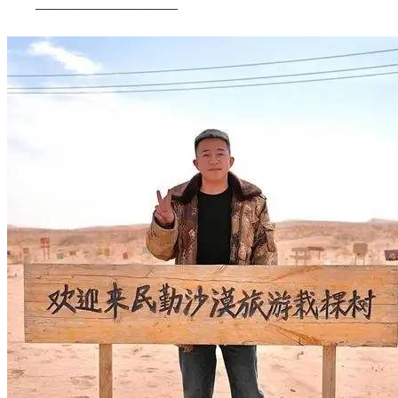
——————————