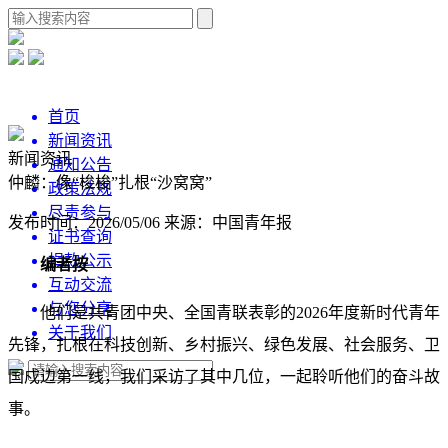
首页
新闻资讯
新闻资讯
通知公告
仲麟：像“梭梭”扎根“沙窝窝”
政策法规
尽责参与
发布时间：2026/05/06
来源：中国青年报
证书查询
捐款公示
编者按
互动交流
与您分享
他们是共青团中央、全国青联表彰的2026年度新时代青年
关于我们
先锋，扎根在科技创新、乡村振兴、绿色发展、社会服务、卫
国戍边第一线，我们采访了其中几位，一起聆听他们的奋斗故
事。