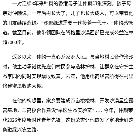
一对连续3年来种树的香港母子让仲麟印象深刻。孩子母
亲对仲麟说，十年后树长大了，儿子也长大成人，可以带着他
的朋友继续造绿。“沙退绿进需要一代接着一代干。”仲麟感慨
道。截至目前，他带领团队在腾格里沙漠西部已完成公益造林
超7000亩。
返乡以来，仲麟一直心系家乡人民。与当地村民合作治沙
时，他主动承诺优先雇佣村民参与造林护林，让群众在守护生
态家园的同时实现增收致富。去年，他用电商经营所得在村里
修建蜜瓜收购大棚。
在他的构想里，家乡要建成万亩梭梭林，开发沙漠星空露
营基地，与高校合作建设“旱区生态实验室”……今年，仲麟荣
获2026年度新时代青年先锋，这份荣誉让他愈发坚定地走好这
条融绿兴农之路。