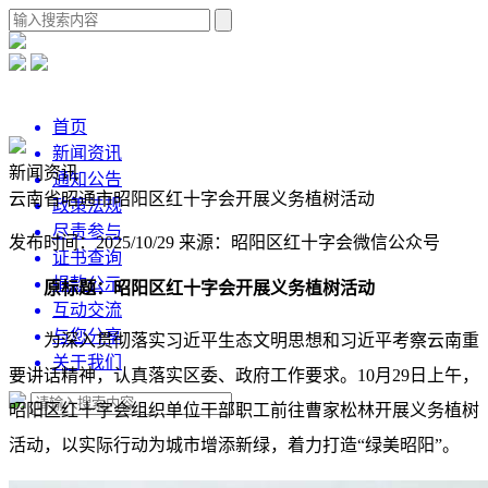
首页
新闻资讯
新闻资讯
通知公告
云南省昭通市昭阳区红十字会开展义务植树活动
政策法规
尽责参与
发布时间：2025/10/29
来源：昭阳区红十字会微信公众号
证书查询
捐款公示
原标题：昭阳区红十字会开展义务植树活动
互动交流
与您分享
为深入贯彻落实习近平生态文明思想和习近平考察云南重
关于我们
要讲话精神，认真落实区委、政府工作要求。10月29日上午，
昭阳区红十字会组织单位干部职工前往曹家松林开展义务植树
活动，以实际行动为城市增添新绿，着力打造“绿美昭阳”。