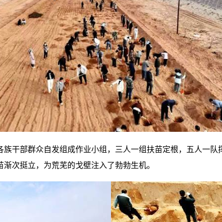
各族干部群众自发组成作业小组，三人一组扶苗定根，五人一队
苗渐次挺立，为荒芜的戈壁注入了勃勃生机。