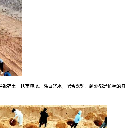
挥锹铲土、扶苗填坑、涂白浇水，配合默契，到处都是忙碌的身