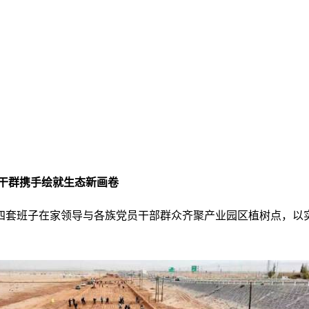
 干群携手绘就生态新画卷
，县四套班子在家领导与各族党员干部群众齐聚产业园区植树点，