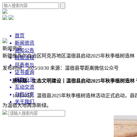
首页
新闻资讯
新闻资讯
通知公告
新疆维吾尔自治区阿克苏地区温宿县启动2025年秋季植树造林
政策法规
尽责参与
发布时间：2025/10/30
来源：温宿县零距离微信公众号
证书查询
捐款公示
原标题：生态文明建设丨温宿县启动2025年秋季植树造林
互动交流
与您分享
10月30日，温宿县2025年秋季植树造林活动正式启动
关于我们
为温宿大地再添新绿。