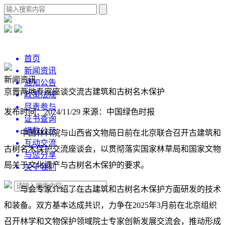
首页
新闻资讯
新闻资讯
通知公告
京晋两地专家座谈交流古建筑和古树名木保护
政策法规
尽责参与
发布时间：2024/11/29
来源：中国绿色时报
证书查询
捐款公示
中国林科院与山西省文物局日前在北京联合召开古建筑和
互动交流
古树名木保护交流座谈会，以贯彻落实国家林草局和国家文物
与您分享
局关于文化遗产与古树名木保护的要求。
关于我们
与会专家介绍了在古建筑和古树名木保护方面研发的技术
和装备。双方基本达成共识，力争在2025年3月前在北京组织
召开林学和文物保护领域院士专家创新发展交流会，推动形成