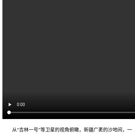
从“吉林一号”等卫星的视角俯瞰，新疆广袤的沙地间，一