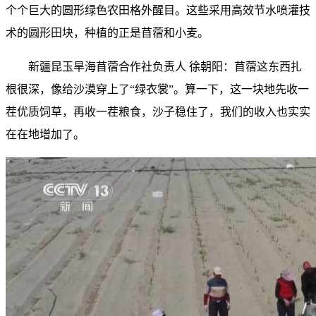
个个巨大的圆形绿色农田格外醒目。这些采用高效节水喷灌技
术的圆形田块，种植的正是苜蓿和小麦。
新疆昆玉旱海苜蓿合作社负责人 徐朝阳：苜蓿这东西扎
根很深，像给沙漠穿上了“绿衣裳”。算一下，这一块地先收一
茬优质饲草，再收一茬粮食，沙子稳住了，我们的收入也实实
在在地增加了。