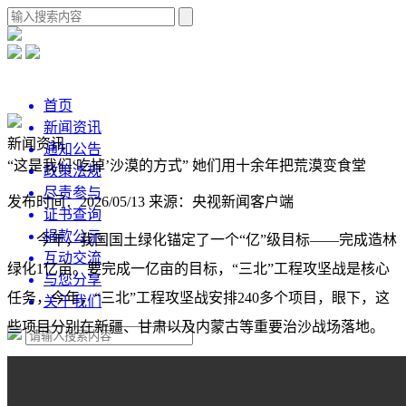
首页
新闻资讯
新闻资讯
通知公告
“这是我们‘吃掉’沙漠的方式” 她们用十余年把荒漠变食堂
政策法规
尽责参与
发布时间：2026/05/13
来源：央视新闻客户端
证书查询
捐款公示
今年，我国国土绿化锚定了一个“亿”级目标——完成造林
互动交流
绿化1亿亩。要完成一亿亩的目标，“三北”工程攻坚战是核心
与您分享
任务，今年，“三北”工程攻坚战安排240多个项目，眼下，这
关于我们
些项目分别在新疆、甘肃以及内蒙古等重要治沙战场落地。