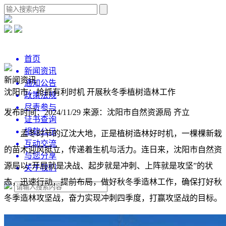
首页
新闻资讯
新闻资讯
通知公告
沈阳市：抢抓有利时机 开展秋冬季植树造林工作
政策法规
尽责参与
发布时间：2024/11/29
来源：沈阳市自然资源局 齐立
证书查询
捐款公示
孟冬时节的辽沈大地，正是植树造林好时机，一棵棵新栽
互动交流
的苗木迎风挺立，传递着生机与活力。连日来，沈阳市自然资
与您分享
源局以“开局就是决战、起步就是冲刺、上阵就是攻坚”的状
关于我们
态，迅速行动，提前布局，做好秋冬季造林工作，确保打好秋
冬季造林攻坚战，奋力实现冲刺四季度，打赢攻坚战的目标。