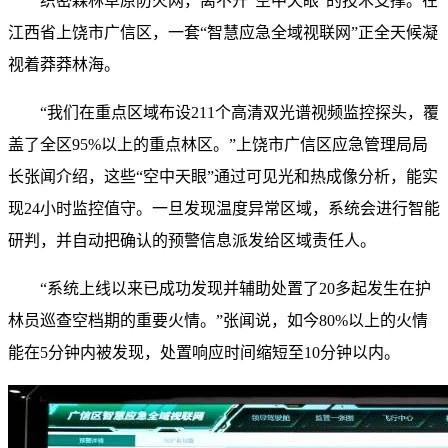
织密森林草原防火网，离不开“空中天眼”的技术支撑。在
江西省上饶市广信区，一套“智慧应急全域视联网”正全天候凝
视着莽莽林海。
“我们在重点区域布设211个高清双光谱视频监控探头，覆
盖了全区95%以上的重点林区。”上饶市广信区应急管理局局
长张闻介绍，这些“空中天眼”通过可见光和热成像分析，能实
现24小时监控值守。一旦发现温度异常区域，系统会进行智能
研判，并自动把确认的预警信息派发给区域责任人。
“系统上线以来已成功发现并辅助处置了20多起发生在护
林员巡查空档期的重要火情。”张闻说，如今80%以上的火情
能在5分钟内被发现，处置响应时间缩短至10分钟以内。