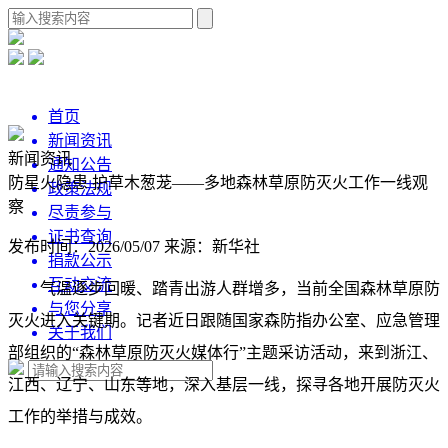
首页
新闻资讯
新闻资讯
通知公告
防星火隐患 护草木葱茏——多地森林草原防灭火工作一线观
政策法规
察
尽责参与
证书查询
发布时间：2026/05/07
来源：新华社
捐款公示
互动交流
气温逐步回暖、踏青出游人群增多，当前全国森林草原防
与您分享
灭火进入关键期。记者近日跟随国家森防指办公室、应急管理
关于我们
部组织的“森林草原防灭火媒体行”主题采访活动，来到浙江、
江西、辽宁、山东等地，深入基层一线，探寻各地开展防灭火
工作的举措与成效。