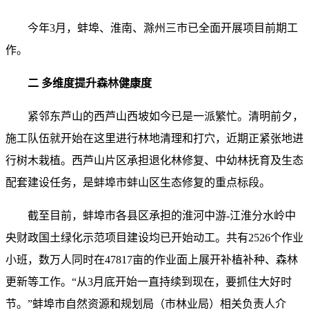
今年3月，蚌埠、淮南、滁州三市已全面开展项目前期工
作。
二 多维度提升森林健康度
紧邻东芦山的西芦山西坡如今已是一派繁忙。清明前夕，
施工队伍就开始在这里进行林地清理和打穴，近期正紧张地进
行树木栽植。西芦山片区承担退化林修复、中幼林抚育及生态
配套建设任务，是蚌埠市蚌山区生态修复的重点标段。
截至目前，蚌埠市各县区承担的淮河中游-江淮分水岭中
央财政国土绿化示范项目建设均已开始动工。共有2526个作业
小班，数万人同时在47817亩的作业面上展开补植补种、森林
更新等工作。“从3月底开始一直持续到现在，要抓住大好时
节。”蚌埠市自然资源和规划局（市林业局）相关负责人介