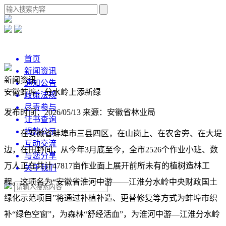
首页
新闻资讯
新闻资讯
通知公告
安徽蚌埠：分水岭上添新绿
政策法规
尽责参与
发布时间：2026/05/13
来源：安徽省林业局
证书查询
捐款公示
在安徽省蚌埠市三县四区，在山岗上、在农舍旁、在大堤
互动交流
边，在田野间，从今年3月底至今，全市2526个作业小班、数
与您分享
万人正在共计47817亩作业面上展开前所未有的植树造林工
关于我们
程。这项名为“安徽省淮河中游——江淮分水岭中央财政国土
绿化示范项目”将通过补植补造、更替修复等方式为蚌埠市织
补“绿色空窗”，为森林“舒经活血”，为淮河中游—江淮分水岭