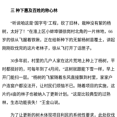
三 种下惠及百姓的称心林
“听说咱这是‘国字号’工程，砍了旧林，栽种没有絮的杨
树，太好了！”在淮上区小蚌埠镇徐岗村北角的一片林地，66
岁的徐从飞握着铁锹，正在给新种下的无絮杨树苗覆土，讲起
刚刚砍伐完的这片老林子，徐从飞打开了话匣子。
30多年前，村里的几户人家在这片荒地上种上了杨树，平
时都挺好的，可每年到了4月间，“这树就跟能下雪一样，早上
开门能扫一层。”杨树的飞絮随着东风直接飘到村里，家家户
户连窗户都没法开，让村民们烦恼不已。随着项目的实施，这
片约4亩的林子也被纳入了更新计划。“这是比较典型的过熟
林，生态功能丧失！”王金山说。
为了让更新的树木体现项目利民的系统性要求，此处砍伐