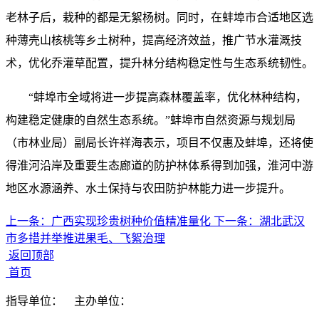
老林子后，栽种的都是无絮杨树。同时，在蚌埠市合适地区选
种薄壳山核桃等乡土树种，提高经济效益，推广节水灌溉技
术，优化乔灌草配置，提升林分结构稳定性与生态系统韧性。
“蚌埠市全域将进一步提高森林覆盖率，优化林种结构，
构建稳定健康的自然生态系统。”蚌埠市自然资源与规划局
（市林业局）副局长许祥海表示，项目不仅惠及蚌埠，还将使
得淮河沿岸及重要生态廊道的防护林体系得到加强，淮河中游
地区水源涵养、水土保持与农田防护林能力进一步提升。
上一条：
广西实现珍贵树种价值精准量化
下一条：
湖北武汉
市多措并举推进果毛、飞絮治理
返回顶部
首页
指导单位：
主办单位：