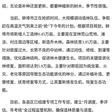
绍，无论是补种还是更新，都要种植新的树木，季节性很强。
当前，蚌埠市正在抢抓时间，大规模调动造林队伍，争取
赶在高温天气到来之前“抢”下今年的计划。根据项目规划，蚌
埠市将新增人工造林0.45万亩，主要是在宜林荒山荒地、滩
涂、村庄周边等区域，新造乔木林。森林抚育3.95万亩，主要
针对密度过大、长势不良的中幼林，通过间伐、修枝、割灌等
措施，优化森林结构，促进林木健康生长。项目的关键是退化
林修复，面积将达到5.9万亩。主要针对那些因为病虫害、火
灾、老化等原因导致生态功能退化的林分，通过补植补造、更
替修复、抚育修复等方式，让其重新焕发生机，恢复生态功
能。
目前，各县区已组建专项工作专班，建立“月调度、季评
估、年考核”全过程监管机制，确保造林质量与进度。