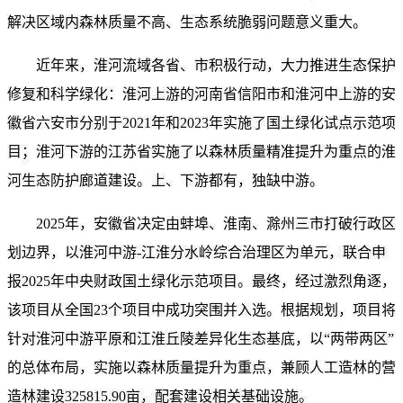
解决区域内森林质量不高、生态系统脆弱问题意义重大。
近年来，淮河流域各省、市积极行动，大力推进生态保护
修复和科学绿化：淮河上游的河南省信阳市和淮河中上游的安
徽省六安市分别于2021年和2023年实施了国土绿化试点示范项
目；淮河下游的江苏省实施了以森林质量精准提升为重点的淮
河生态防护廊道建设。上、下游都有，独缺中游。
2025年，安徽省决定由蚌埠、淮南、滁州三市打破行政区
划边界，以淮河中游-江淮分水岭综合治理区为单元，联合申
报2025年中央财政国土绿化示范项目。最终，经过激烈角逐，
该项目从全国23个项目中成功突围并入选。根据规划，项目将
针对淮河中游平原和江淮丘陵差异化生态基底，以“两带两区”
的总体布局，实施以森林质量提升为重点，兼顾人工造林的营
造林建设325815.90亩，配套建设相关基础设施。