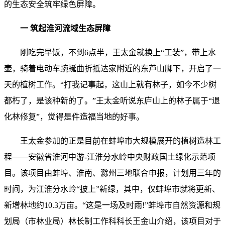
的生态安全筑牢绿色屏障。
一 筑起淮河流域生态屏障
刚吃完早饭，不到6点半，王太金就换上“工装”，带上水
壶，骑着电动车蜿蜒曲折抵达家附近的东芦山脚下，开启了一
天的植树工作。“打我记事起，这山上就有林子，如今不少树
都朽了，是该种新的了。”王太金听说东庐山上的林子属于“退
化林修复”，觉得是件造福当地的好事。
王太金参加的正是目前在蚌埠市大规模展开的植树造林工
程——安徽省淮河中游-江淮分水岭中央财政国土绿化示范项
目。该项目由蚌埠、淮南、滁州三地联合申报，计划用三年的
时间，为江淮分水岭“披上”新绿，其中，仅蚌埠市就将更新、
新增林地约10.3万亩。“这是一场及时雨!”蚌埠市自然资源和规
划局（市林业局）林长制工作科科长王金山介绍，该项目对于