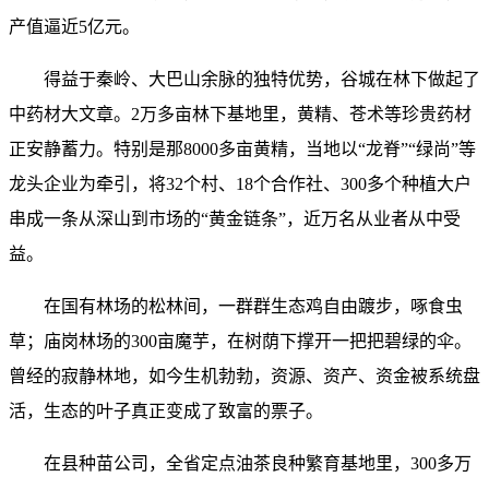
产值逼近5亿元。
得益于秦岭、大巴山余脉的独特优势，谷城在林下做起了
中药材大文章。2万多亩林下基地里，黄精、苍术等珍贵药材
正安静蓄力。特别是那8000多亩黄精，当地以“龙脊”“绿尚”等
龙头企业为牵引，将32个村、18个合作社、300多个种植大户
串成一条从深山到市场的“黄金链条”，近万名从业者从中受
益。
在国有林场的松林间，一群群生态鸡自由踱步，啄食虫
草；庙岗林场的300亩魔芋，在树荫下撑开一把把碧绿的伞。
曾经的寂静林地，如今生机勃勃，资源、资产、资金被系统盘
活，生态的叶子真正变成了致富的票子。
在县种苗公司，全省定点油茶良种繁育基地里，300多万