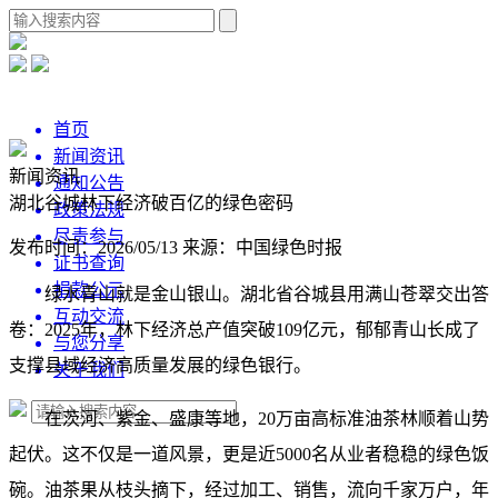
首页
新闻资讯
新闻资讯
通知公告
湖北谷城林下经济破百亿的绿色密码
政策法规
尽责参与
发布时间：2026/05/13
来源：中国绿色时报
证书查询
捐款公示
绿水青山就是金山银山。湖北省谷城县用满山苍翠交出答
互动交流
卷：2025年，林下经济总产值突破109亿元，郁郁青山长成了
与您分享
支撑县域经济高质量发展的绿色银行。
关于我们
在茨河、紫金、盛康等地，20万亩高标准油茶林顺着山势
起伏。这不仅是一道风景，更是近5000名从业者稳稳的绿色饭
碗。油茶果从枝头摘下，经过加工、销售，流向千家万户，年