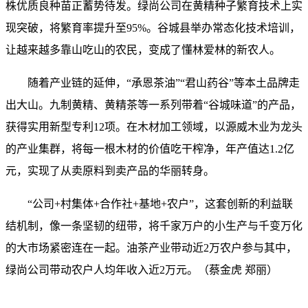
株优质良种苗正蓄势待发。绿尚公司在黄精种子繁育技术上实
现突破，将繁育率提升至95%。谷城县举办常态化技术培训，
让越来越多靠山吃山的农民，变成了懂林爱林的新农人。
随着产业链的延伸，“承恩茶油”“君山药谷”等本土品牌走
出大山。九制黄精、黄精茶等一系列带着“谷城味道”的产品，
获得实用新型专利12项。在木材加工领域，以源威木业为龙头
的产业集群，将每一根木材的价值吃干榨净，年产值达1.2亿
元，实现了从卖原料到卖产品的华丽转身。
“公司+村集体+合作社+基地+农户”，这套创新的利益联
结机制，像一条坚韧的纽带，将千家万户的小生产与千变万化
的大市场紧密连在一起。油茶产业带动近2万农户参与其中，
绿尚公司带动农户人均年收入近2万元。（蔡金虎 郑丽）