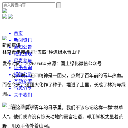
首页
新闻资讯
新闻资讯
通知公告
林草青年接棒 把“五四”种进绿水青山里
政策法规
尽责参与
发布时间：2026/05/04
来源：国土绿化微信公众号
证书查询
捐款公示
有人说，五四精神是一团火，点燃了百年前的青年热血。
互动交流
而在今天，这团火化作了种子，埋进了土里，长成了林海与绿
与您分享
洲。
关于我们
在这个属于青年的日子里，我们不该忘记这样一群“林草
人”。他们或许没有惊天动地的豪言壮语，却用脚板丈量着荒
野，用双手修补着山河。