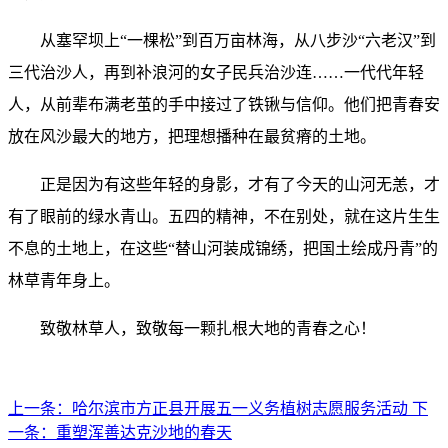
从塞罕坝上“一棵松”到百万亩林海，从八步沙“六老汉”到
三代治沙人，再到补浪河的女子民兵治沙连……一代代年轻
人，从前辈布满老茧的手中接过了铁锹与信仰。他们把青春安
放在风沙最大的地方，把理想播种在最贫瘠的土地。
正是因为有这些年轻的身影，才有了今天的山河无恙，才
有了眼前的绿水青山。五四的精神，不在别处，就在这片生生
不息的土地上，在这些“替山河装成锦绣，把国土绘成丹青”的
林草青年身上。
致敬林草人，致敬每一颗扎根大地的青春之心！
上一条：
哈尔滨市方正县开展五一义务植树志愿服务活动
下
一条：
重塑浑善达克沙地的春天