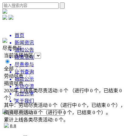
首页
新闻资讯
尽责参与
通知公告
当前选择地区
政策法规
尽责参与
全部
证书查询
劳动尽责
捐款公示
捐资尽责
互动交流
2026年上线各类尽责活动:
0
个
（进行中
0
个，已结束
0
与您分享
个）。
关于我们
其中：
劳动尽责活动
0
个
（进行中
0
个，已结束
0
个），
捐资尽责活动
0
个
（进行中
0
个，已结束
0
个）。
累计上线各类尽责活动:
0
个。
8.8