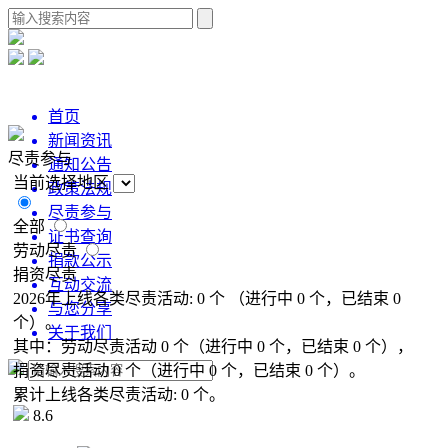
首页
新闻资讯
尽责参与
通知公告
当前选择地区
政策法规
尽责参与
全部
证书查询
劳动尽责
捐款公示
捐资尽责
互动交流
2026年上线各类尽责活动:
0
个
（进行中
0
个，已结束
0
与您分享
个）。
关于我们
其中：
劳动尽责活动
0
个
（进行中
0
个，已结束
0
个），
捐资尽责活动
0
个
（进行中
0
个，已结束
0
个）。
累计上线各类尽责活动:
0
个。
8.6